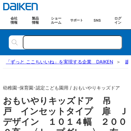
会社
製品
ショー
ログ
SNS
サポート
情報
情報
ルーム
イン
「ずっと ここちいいね」を実現する企業 DAIKEN
建
幼稚園･保育園･認定こども園用 / おもいやりキッズドア
おもいやりキッズドア 吊
戸 インセットタイプ 扉 Ｊ
デザイン １０１４幅 ２００