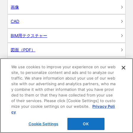
画像
CAD
BIM用テクスチャー
図面（PDF）
申請関係認定書類
We use cookies to improve your experience on our web
site, to personalize content and ads and to analyze our
traffic. We share information about your use of our web
施工・取扱説明書
site with our advertising and analytics partners, who ma
y combine it with other information that you have provi
動画
ded to them or that they have collected from your use
of their services. Please click [Cookie Settings] to custo
mize your cookie settings on our website.
Privacy Poli
シミュレーションツール
cy
24時間換気システム〈エアスマート〉
簡易設計見積ソフト
Cookie Settings
OK