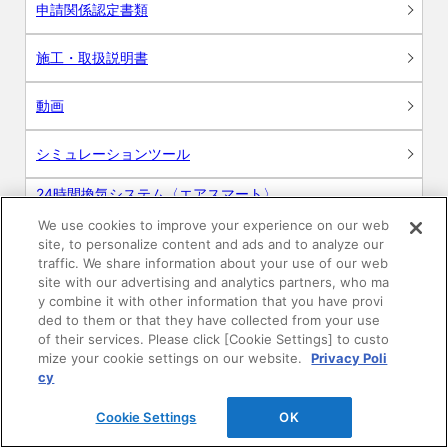
申請関係認定書類
施工・取扱説明書
動画
シミュレーションツール
24時間換気システム〈エアスマート〉
簡易設計見積ソフト
We use cookies to improve your experience on our web
site, to personalize content and ads and to analyze our
R&Dセンター環境測定・分析サービス
traffic. We share information about your use of our web
site with our advertising and analytics partners, who ma
商品マスター申し込み
y combine it with other information that you have provi
ded to them or that they have collected from your use
of their services. Please click [Cookie Settings] to custo
mize your cookie settings on our website.
Privacy Poli
cy
Cookie Settings
OK
電子公告
このWEBサイトについて