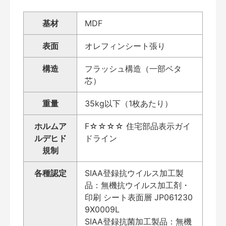
基材
MDF
表面
オレフィンシート張り
構造
フラッシュ構造（一部ベタ
芯）
重量
35kg以下（1枚あたり）
ホルムア
F☆☆☆☆ 住宅部品表示ガイ
ルデヒド
ドライン
規制
各種認定
SIAA登録抗ウイルス加工製
品：無機抗ウイルス加工剤・
印刷 シート表面層 JP061230
9X0009L
SIAA登録抗菌加工製品：無機