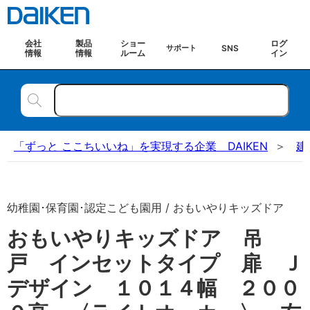
会社
製品
ショー
ログ
SNS
サポート
情報
情報
ルーム
イン
「ずっと ここちいいね」を実現する企業 DAIKEN
建
幼稚園･保育園･認定こども園用 / おもいやりキッズドア
おもいやりキッズドア 吊
戸 インセットタイプ 扉 Ｊ
デザイン １０１４幅 ２００