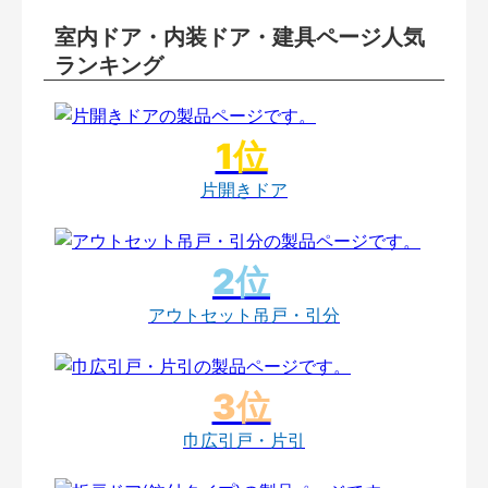
室内ドア・内装ドア・建具ページ人気
ランキング
片開きドア
アウトセット吊戸・引分
巾広引戸・片引