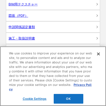
BIM用テクスチャー
図面（PDF）
申請関係認定書類
施工・取扱説明書
動画
We use cookies to improve your experience on our web
site, to personalize content and ads and to analyze our
シミュレーションツール
traffic. We share information about your use of our web
site with our advertising and analytics partners, who ma
24時間換気システム〈エアスマート〉
y combine it with other information that you have provi
簡易設計見積ソフト
ded to them or that they have collected from your use
of their services. Please click [Cookie Settings] to custo
R&Dセンター環境測定・分析サービス
mize your cookie settings on our website.
Privacy Poli
cy
商品マスター申し込み
Cookie Settings
OK