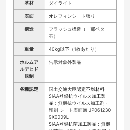
基材
ダイライト
表面
オレフィンシート張り
構造
フラッシュ構造（一部ベタ
芯）
重量
40kg以下（1枚あたり）
ホルムア
告示対象外製品
ルデヒド
規制
各種認定
国土交通大臣認定不燃材料
SIAA登録抗ウイルス加工製
品：無機抗ウイルス加工剤・
印刷 シート表面層 JP061230
9X0009L
SIAA登録抗菌加工製品：無機