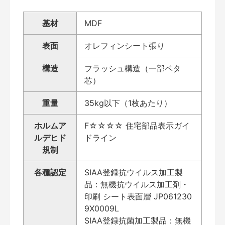
基材
MDF
表面
オレフィンシート張り
構造
フラッシュ構造（一部ベタ
芯）
重量
35kg以下（1枚あたり）
ホルムア
F☆☆☆☆ 住宅部品表示ガイ
ルデヒド
ドライン
規制
各種認定
SIAA登録抗ウイルス加工製
品：無機抗ウイルス加工剤・
印刷 シート表面層 JP061230
9X0009L
SIAA登録抗菌加工製品：無機