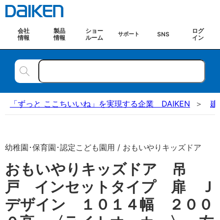
会社
製品
ショー
ログ
SNS
サポート
情報
情報
ルーム
イン
「ずっと ここちいいね」を実現する企業 DAIKEN
建
幼稚園･保育園･認定こども園用 / おもいやりキッズドア
おもいやりキッズドア 吊
戸 インセットタイプ 扉 Ｊ
デザイン １０１４幅 ２００