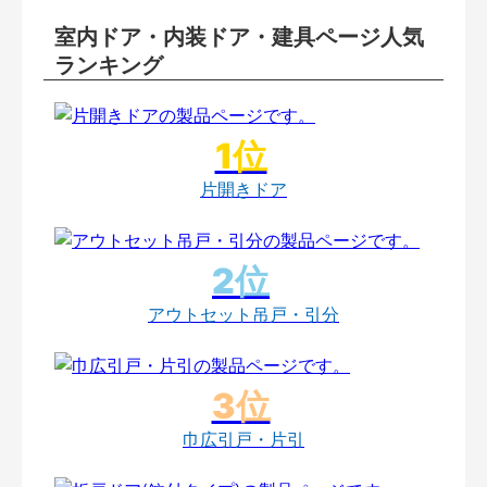
室内ドア・内装ドア・建具ページ人気
ランキング
片開きドア
アウトセット吊戸・引分
巾広引戸・片引