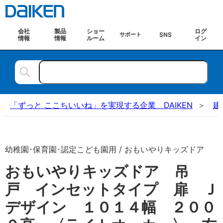
会社
製品
ショー
ログ
SNS
サポート
情報
情報
ルーム
イン
「ずっと ここちいいね」を実現する企業 DAIKEN
建
幼稚園･保育園･認定こども園用 / おもいやりキッズドア
おもいやりキッズドア 吊
戸 インセットタイプ 扉 Ｊ
デザイン １０１４幅 ２００