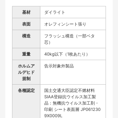
基材
ダイライト
表面
オレフィンシート張り
構造
フラッシュ構造（一部ベタ
芯）
重量
40kg以下（1枚あたり）
ホルムア
告示対象外製品
ルデヒド
規制
各種認定
国土交通大臣認定不燃材料
SIAA登録抗ウイルス加工製
品：無機抗ウイルス加工剤・
印刷 シート表面層 JP061230
9X0009L