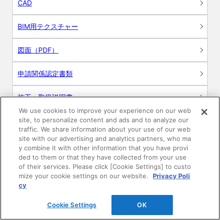
CAD
BIM用テクスチャー
図面（PDF）
申請関係認定書類
施工・取扱説明書
We use cookies to improve your experience on our web
site, to personalize content and ads and to analyze our
動画
traffic. We share information about your use of our web
site with our advertising and analytics partners, who ma
シミュレーションツール
y combine it with other information that you have provi
ded to them or that they have collected from your use
24時間換気システム〈エアスマート〉
of their services. Please click [Cookie Settings] to custo
簡易設計見積ソフト
mize your cookie settings on our website.
Privacy Poli
cy
R&Dセンター環境測定・分析サービス
Cookie Settings
OK
商品マスター申し込み