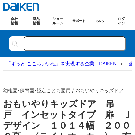
会社
製品
ショー
ログ
SNS
サポート
情報
情報
ルーム
イン
「ずっと ここちいいね」を実現する企業 DAIKEN
建
幼稚園･保育園･認定こども園用 / おもいやりキッズドア
おもいやりキッズドア 吊
戸 インセットタイプ 扉 Ｊ
デザイン １０１４幅 ２００