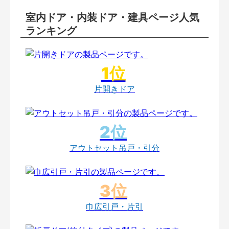
室内ドア・内装ドア・建具ページ人気
ランキング
片開きドア
アウトセット吊戸・引分
巾広引戸・片引