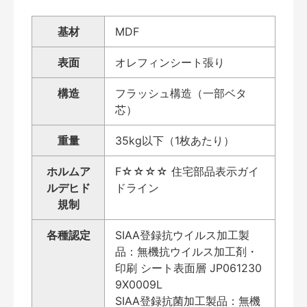
基材
MDF
表面
オレフィンシート張り
構造
フラッシュ構造（一部ベタ
芯）
重量
35kg以下（1枚あたり）
ホルムア
F☆☆☆☆ 住宅部品表示ガイ
ルデヒド
ドライン
規制
各種認定
SIAA登録抗ウイルス加工製
品：無機抗ウイルス加工剤・
印刷 シート表面層 JP061230
9X0009L
SIAA登録抗菌加工製品：無機