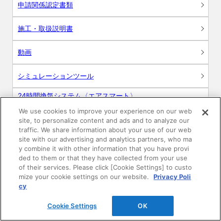
申請関係認定書類
施工・取扱説明書
動画
シミュレーションツール
24時間換気システム〈エアスマート〉
簡易設計見積ソフト
We use cookies to improve your experience on our web
site, to personalize content and ads and to analyze our
R&Dセンター環境測定・分析サービス
traffic. We share information about your use of our web
site with our advertising and analytics partners, who ma
商品マスター申し込み
y combine it with other information that you have provi
ded to them or that they have collected from your use
of their services. Please click [Cookie Settings] to custo
mize your cookie settings on our website.
Privacy Poli
cy
Cookie Settings
OK
電子公告
このWEBサイトについて