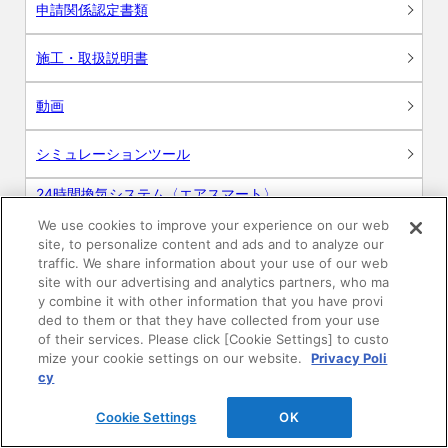
申請関係認定書類
施工・取扱説明書
動画
シミュレーションツール
24時間換気システム〈エアスマート〉
簡易設計見積ソフト
We use cookies to improve your experience on our web
site, to personalize content and ads and to analyze our
R&Dセンター環境測定・分析サービス
traffic. We share information about your use of our web
site with our advertising and analytics partners, who ma
商品マスター申し込み
y combine it with other information that you have provi
ded to them or that they have collected from your use
of their services. Please click [Cookie Settings] to custo
mize your cookie settings on our website.
Privacy Poli
cy
Cookie Settings
OK
電子公告
このWEBサイトについて