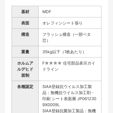
基材
MDF
表面
オレフィンシート張り
構造
フラッシュ構造（一部ベタ
芯）
重量
35kg以下（1枚あたり）
ホルムア
F☆☆☆☆ 住宅部品表示ガイ
ルデヒド
ドライン
規制
各種認定
SIAA登録抗ウイルス加工製
品：無機抗ウイルス加工剤・
印刷 シート表面層 JP061230
9X0009L
SIAA登録抗菌加工製品：無機