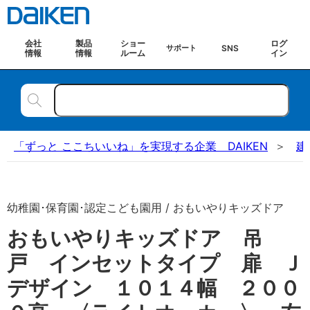
会社
製品
ショー
ログ
SNS
サポート
情報
情報
ルーム
イン
「ずっと ここちいいね」を実現する企業 DAIKEN
建
幼稚園･保育園･認定こども園用 / おもいやりキッズドア
おもいやりキッズドア 吊
戸 インセットタイプ 扉 Ｊ
デザイン １０１４幅 ２００