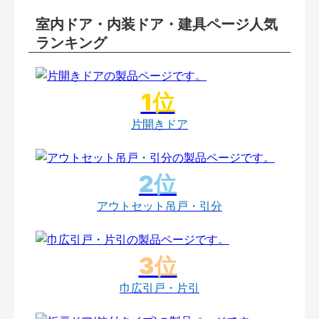
室内ドア・内装ドア・建具ページ人気
ランキング
片開きドア
アウトセット吊戸・引分
巾広引戸・片引