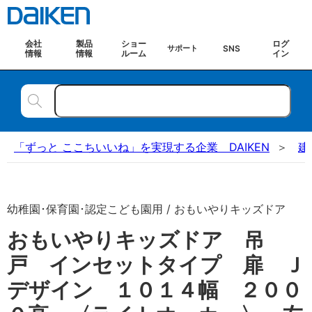
会社
製品
ショー
ログ
SNS
サポート
情報
情報
ルーム
イン
「ずっと ここちいいね」を実現する企業 DAIKEN
建
幼稚園･保育園･認定こども園用 / おもいやりキッズドア
おもいやりキッズドア 吊
戸 インセットタイプ 扉 Ｊ
デザイン １０１４幅 ２００