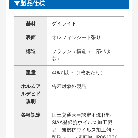
製品仕様
基材
ダイライト
表面
オレフィンシート張り
構造
フラッシュ構造（一部ベタ
芯）
重量
40kg以下（1枚あたり）
ホルムア
告示対象外製品
ルデヒド
規制
各種認定
国土交通大臣認定不燃材料
SIAA登録抗ウイルス加工製
品：無機抗ウイルス加工剤・
印刷 シート表面層 JP061230