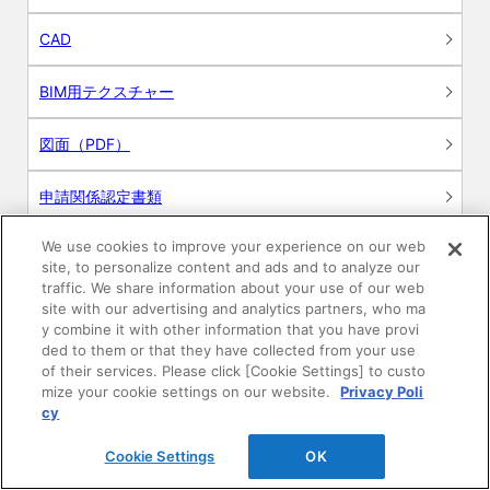
CAD
BIM用テクスチャー
図面（PDF）
申請関係認定書類
We use cookies to improve your experience on our web
施工・取扱説明書
site, to personalize content and ads and to analyze our
traffic. We share information about your use of our web
動画
site with our advertising and analytics partners, who ma
y combine it with other information that you have provi
ded to them or that they have collected from your use
シミュレーションツール
of their services. Please click [Cookie Settings] to custo
mize your cookie settings on our website.
Privacy Poli
24時間換気システム〈エアスマート〉
cy
簡易設計見積ソフト
Cookie Settings
OK
R&Dセンター環境測定・分析サービス