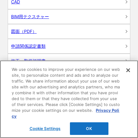
CAD
BIM用テクスチャー
図面（PDF）
申請関係認定書類
施工・取扱説明書
We use cookies to improve your experience on our web
site, to personalize content and ads and to analyze our
動画
traffic. We share information about your use of our web
site with our advertising and analytics partners, who ma
シミュレーションツール
y combine it with other information that you have provi
ded to them or that they have collected from your use
24時間換気システム〈エアスマート〉
of their services. Please click [Cookie Settings] to custo
簡易設計見積ソフト
mize your cookie settings on our website.
Privacy Poli
cy
R&Dセンター環境測定・分析サービス
Cookie Settings
OK
商品マスター申し込み