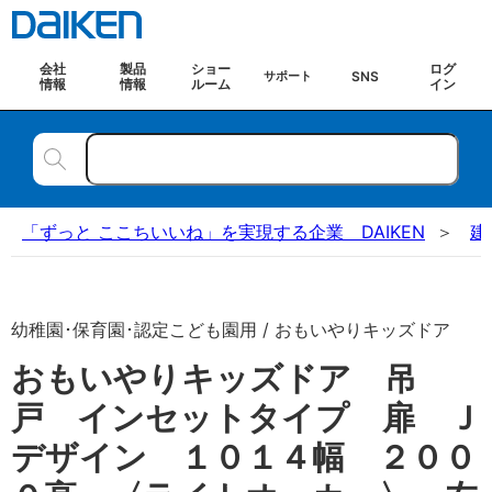
会社
製品
ショー
ログ
SNS
サポート
情報
情報
ルーム
イン
「ずっと ここちいいね」を実現する企業 DAIKEN
建
幼稚園･保育園･認定こども園用 / おもいやりキッズドア
おもいやりキッズドア 吊
戸 インセットタイプ 扉 Ｊ
デザイン １０１４幅 ２００