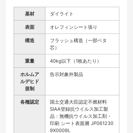
基材
ダイライト
表面
オレフィンシート張り
構造
フラッシュ構造（一部ベタ
芯）
重量
40kg以下（1枚あたり）
ホルムア
告示対象外製品
ルデヒド
規制
各種認定
国土交通大臣認定不燃材料
SIAA登録抗ウイルス加工製
品：無機抗ウイルス加工剤・
印刷 シート表面層 JP061230
9X0009L