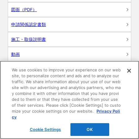
図面（PDF）
申請関係認定書類
施工・取扱説明書
動画
シミュレーションツール
We use cookies to improve your experience on our web
site, to personalize content and ads and to analyze our
24時間換気システム〈エアスマート〉
traffic. We share information about your use of our web
簡易設計見積ソフト
site with our advertising and analytics partners, who ma
y combine it with other information that you have provi
R&Dセンター環境測定・分析サービス
ded to them or that they have collected from your use
of their services. Please click [Cookie Settings] to custo
mize your cookie settings on our website.
Privacy Poli
商品マスター申し込み
cy
Cookie Settings
OK