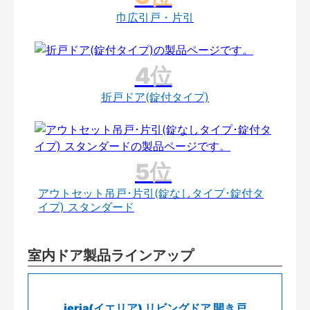
巾広引戸・片引
折戸ドア(錠付タイプ)
アウトセット吊戸･片引(錠なしタイプ･錠付タ
イプ) スタンダード
室内ドア製品ラインアップ
ieria(イエリア) リビングドア 開き戸