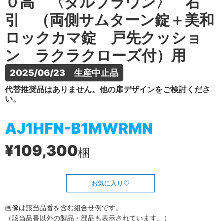
０高 〈ダルブラウン〉 右
引 （両側サムターン錠＋美和
ロックカマ錠 戸先クッショ
ン ラクラクローズ付）用
2025/06/23　生産中止品
代替推奨品はありません。他の扉デザインをご検討くださ
い。
AJ1HFN-B1MWRMN
¥109,300
梱
お気に入り
画像は該当品番を含む組合せ例です。
（該当品番以外の製品・部品も表示されています。）