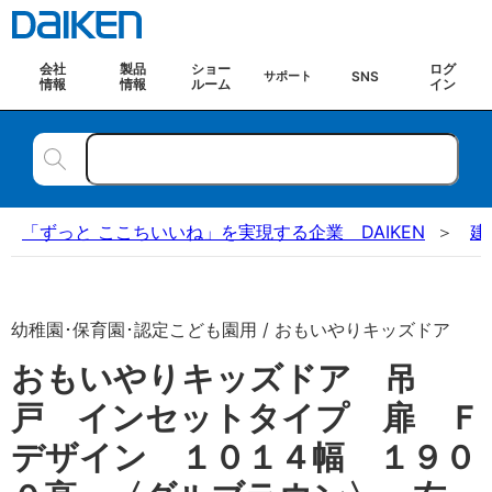
会社
製品
ショー
ログ
SNS
サポート
情報
情報
ルーム
イン
「ずっと ここちいいね」を実現する企業 DAIKEN
建
幼稚園･保育園･認定こども園用 / おもいやりキッズドア
おもいやりキッズドア 吊
戸 インセットタイプ 扉 Ｆ
デザイン １０１４幅 １９０