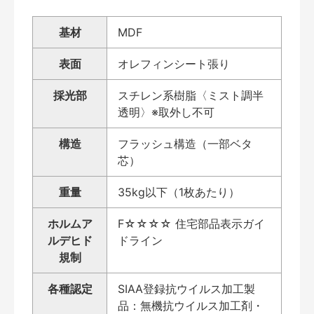
基材
MDF
表面
オレフィンシート張り
採光部
スチレン系樹脂〈ミスト調半
透明〉※取外し不可
構造
フラッシュ構造（一部ベタ
芯）
重量
35kg以下（1枚あたり）
ホルムア
F☆☆☆☆ 住宅部品表示ガイ
ルデヒド
ドライン
規制
各種認定
SIAA登録抗ウイルス加工製
品：無機抗ウイルス加工剤・