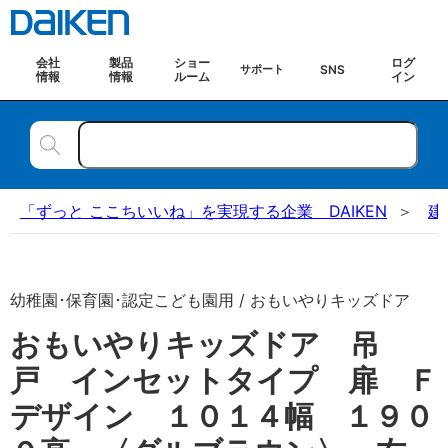
会社
製品
ショー
ログ
SNS
サポート
情報
情報
ルーム
イン
「ずっと ここちいいね」を実現する企業 DAIKEN
建
幼稚園･保育園･認定こども園用 / おもいやりキッズドア
おもいやりキッズドア 吊
戸 インセットタイプ 扉 Ｆ
デザイン １０１４幅 １９０