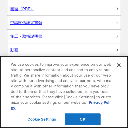
図面（PDF）
申請関係認定書類
施工・取扱説明書
動画
シミュレーションツール
We use cookies to improve your experience on our web
site, to personalize content and ads and to analyze our
24時間換気システム〈エアスマート〉
traffic. We share information about your use of our web
簡易設計見積ソフト
site with our advertising and analytics partners, who ma
y combine it with other information that you have provi
R&Dセンター環境測定・分析サービス
ded to them or that they have collected from your use
of their services. Please click [Cookie Settings] to custo
mize your cookie settings on our website.
Privacy Poli
商品マスター申し込み
cy
Cookie Settings
OK