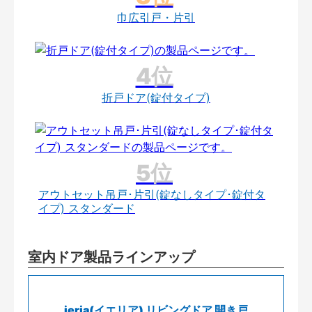
巾広引戸・片引
折戸ドア(錠付タイプ)
アウトセット吊戸･片引(錠なしタイプ･錠付タ
イプ) スタンダード
室内ドア製品ラインアップ
ieria(イエリア) リビングドア 開き戸