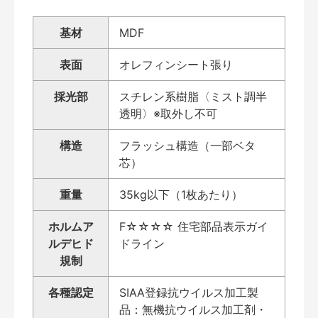
基材
MDF
表面
オレフィンシート張り
採光部
スチレン系樹脂〈ミスト調半
透明〉※取外し不可
構造
フラッシュ構造（一部ベタ
芯）
重量
35kg以下（1枚あたり）
ホルムア
F☆☆☆☆ 住宅部品表示ガイ
ルデヒド
ドライン
規制
各種認定
SIAA登録抗ウイルス加工製
品：無機抗ウイルス加工剤・