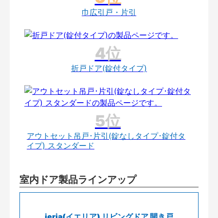
巾広引戸・片引
折戸ドア(錠付タイプ)
アウトセット吊戸･片引(錠なしタイプ･錠付タ
イプ) スタンダード
室内ドア製品ラインアップ
ieria(イエリア) リビングドア 開き戸