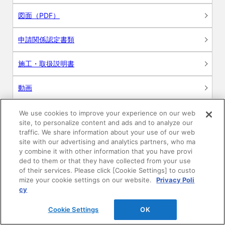
図面（PDF）
申請関係認定書類
施工・取扱説明書
動画
シミュレーションツール
We use cookies to improve your experience on our web
site, to personalize content and ads and to analyze our
24時間換気システム〈エアスマート〉
traffic. We share information about your use of our web
簡易設計見積ソフト
site with our advertising and analytics partners, who ma
y combine it with other information that you have provi
R&Dセンター環境測定・分析サービス
ded to them or that they have collected from your use
of their services. Please click [Cookie Settings] to custo
mize your cookie settings on our website.
Privacy Poli
商品マスター申し込み
cy
Cookie Settings
OK