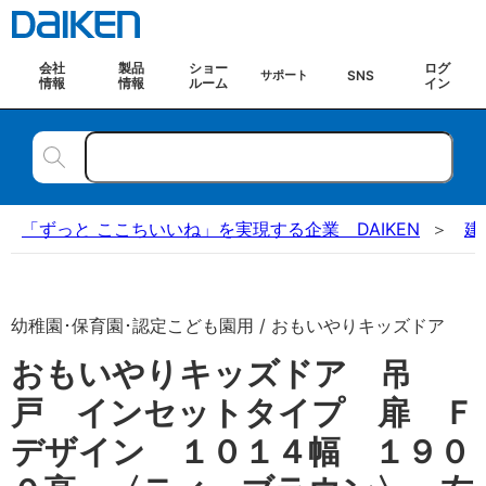
会社
製品
ショー
ログ
SNS
サポート
情報
情報
ルーム
イン
「ずっと ここちいいね」を実現する企業 DAIKEN
建
幼稚園･保育園･認定こども園用 / おもいやりキッズドア
おもいやりキッズドア 吊
戸 インセットタイプ 扉 Ｆ
デザイン １０１４幅 １９０