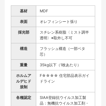
基材
MDF
表面
オレフィンシート張り
採光部
スチレン系樹脂〈ミスト調半
透明〉※取外し不可
構造
フラッシュ構造（一部ベタ
芯）
重量
35kg以下（1枚あたり）
ホルムア
F☆☆☆☆ 住宅部品表示ガイ
ルデヒド
ドライン
規制
各種認定
SIAA登録抗ウイルス加工製
品：無機抗ウイルス加工剤・