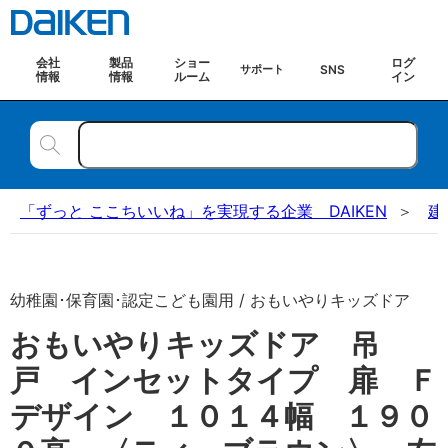
会社
製品
ショー
ログ
SNS
サポート
情報
情報
ルーム
イン
「ずっと ここちいいね」を実現する企業 DAIKEN
建
幼稚園･保育園･認定こども園用 / おもいやりキッズドア
おもいやりキッズドア 吊
戸 インセットタイプ 扉 Ｆ
デザイン １０１４幅 １９０