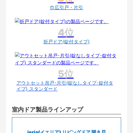
巾広引戸・片引
折戸ドア(錠付タイプ)
アウトセット吊戸･片引(錠なしタイプ･錠付タ
イプ) スタンダード
室内ドア製品ラインアップ
ieria(イエリア) リビングドア 開き戸