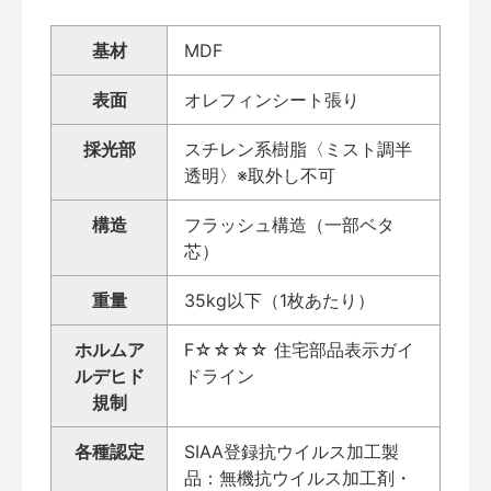
基材
MDF
表面
オレフィンシート張り
採光部
スチレン系樹脂〈ミスト調半
透明〉※取外し不可
構造
フラッシュ構造（一部ベタ
芯）
重量
35kg以下（1枚あたり）
ホルムア
F☆☆☆☆ 住宅部品表示ガイ
ルデヒド
ドライン
規制
各種認定
SIAA登録抗ウイルス加工製
品：無機抗ウイルス加工剤・