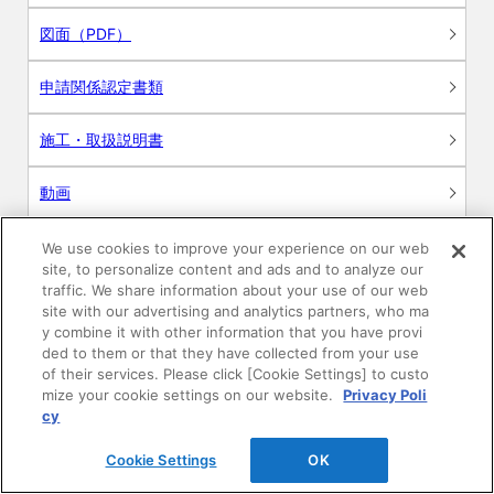
図面（PDF）
申請関係認定書類
施工・取扱説明書
動画
シミュレーションツール
We use cookies to improve your experience on our web
site, to personalize content and ads and to analyze our
24時間換気システム〈エアスマート〉
traffic. We share information about your use of our web
簡易設計見積ソフト
site with our advertising and analytics partners, who ma
y combine it with other information that you have provi
R&Dセンター環境測定・分析サービス
ded to them or that they have collected from your use
of their services. Please click [Cookie Settings] to custo
mize your cookie settings on our website.
Privacy Poli
商品マスター申し込み
cy
Cookie Settings
OK