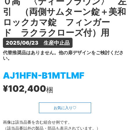
０高 〈ティーブラウン〉 左
引 （両側サムターン錠＋美和
ロックカマ錠 フィンガー
ド ラクラクローズ付）用
2025/06/23　生産中止品
代替推奨品はありません。他の扉デザインをご検討くださ
い。
AJ1HFN-B1MTLMF
¥102,400
梱
お気に入り
画像は該当品番を含む組合せ例です。
（該当品番以外の製品・部品も表示されています。）