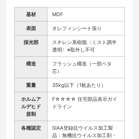
基材
MDF
表面
オレフィンシート張り
採光部
スチレン系樹脂〈ミスト調半
透明〉※取外し不可
構造
フラッシュ構造（一部ベタ
芯）
重量
35kg以下（1枚あたり）
ホルムア
F☆☆☆☆ 住宅部品表示ガイ
ルデヒド
ドライン
規制
各種認定
SIAA登録抗ウイルス加工製
品：無機抗ウイルス加工剤・