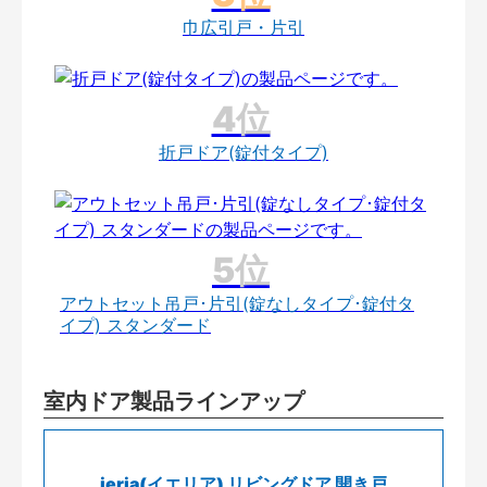
巾広引戸・片引
折戸ドア(錠付タイプ)
アウトセット吊戸･片引(錠なしタイプ･錠付タ
イプ) スタンダード
室内ドア製品ラインアップ
ieria(イエリア) リビングドア 開き戸