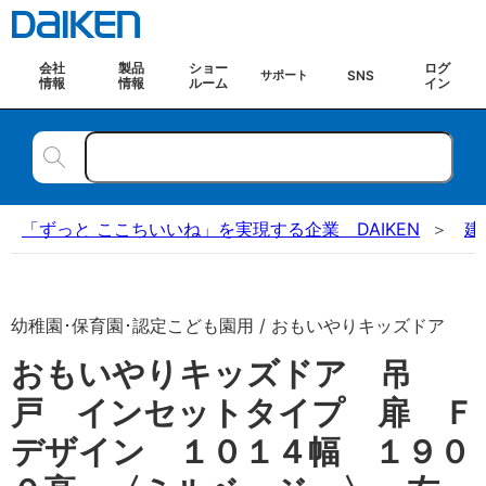
会社
製品
ショー
ログ
SNS
サポート
情報
情報
ルーム
イン
「ずっと ここちいいね」を実現する企業 DAIKEN
建
幼稚園･保育園･認定こども園用 / おもいやりキッズドア
おもいやりキッズドア 吊
戸 インセットタイプ 扉 Ｆ
デザイン １０１４幅 １９０