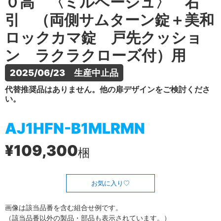
０高 〈ミルベージュ〉 右
引 （両側サムターン錠＋美和
ロックカマ錠 戸先クッショ
ン ラクラクローズ付）用
2025/06/23　生産中止品
代替推奨品はありません。他の扉デザインをご検討くださ
い。
AJ1HFN-B1MLRMN
¥109,300
梱
お気に入り
画像は該当品番を含む組合せ例です。
（該当品番以外の製品・部品も表示されています。）