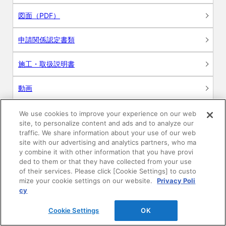
図面（PDF）
申請関係認定書類
施工・取扱説明書
動画
シミュレーションツール
We use cookies to improve your experience on our web
site, to personalize content and ads and to analyze our
24時間換気システム〈エアスマート〉
traffic. We share information about your use of our web
簡易設計見積ソフト
site with our advertising and analytics partners, who ma
y combine it with other information that you have provi
R&Dセンター環境測定・分析サービス
ded to them or that they have collected from your use
of their services. Please click [Cookie Settings] to custo
mize your cookie settings on our website.
Privacy Poli
商品マスター申し込み
cy
Cookie Settings
OK