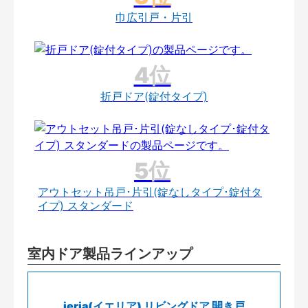
巾広引戸・片引
折戸ドア(錠付タイプ)
アウトセット吊戸･片引(錠なしタイプ･錠付タ
イプ) スタンダード
室内ドア製品ラインアップ
ieria(イエリア) リビングドア 開き戸