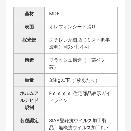
基材
MDF
表面
オレフィンシート張り
採光部
スチレン系樹脂〈ミスト調半
透明〉※取外し不可
構造
フラッシュ構造（一部ベタ
芯）
重量
35kg以下（1枚あたり）
ホルムア
F☆☆☆☆ 住宅部品表示ガイ
ルデヒド
ドライン
規制
各種認定
SIAA登録抗ウイルス加工製
品：無機抗ウイルス加工剤・