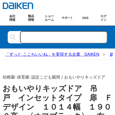
会社
製品
ショー
ログ
SNS
サポート
情報
情報
ルーム
イン
「ずっと ここちいいね」を実現する企業 DAIKEN
建
幼稚園･保育園･認定こども園用 / おもいやりキッズドア
おもいやりキッズドア 吊
戸 インセットタイプ 扉 Ｆ
デザイン １０１４幅 １９０