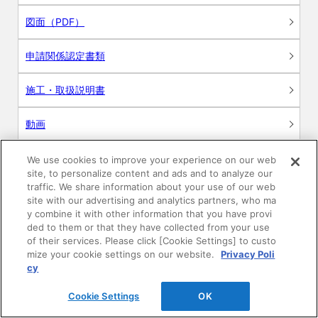
図面（PDF）
申請関係認定書類
施工・取扱説明書
動画
シミュレーションツール
We use cookies to improve your experience on our web
site, to personalize content and ads and to analyze our
24時間換気システム〈エアスマート〉
traffic. We share information about your use of our web
簡易設計見積ソフト
site with our advertising and analytics partners, who ma
y combine it with other information that you have provi
R&Dセンター環境測定・分析サービス
ded to them or that they have collected from your use
of their services. Please click [Cookie Settings] to custo
mize your cookie settings on our website.
Privacy Poli
商品マスター申し込み
cy
Cookie Settings
OK