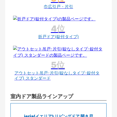
巾広引戸・片引
折戸ドア(錠付タイプ)
アウトセット吊戸･片引(錠なしタイプ･錠付タ
イプ) スタンダード
室内ドア製品ラインアップ
ieria(イエリア) リビングドア 開き戸