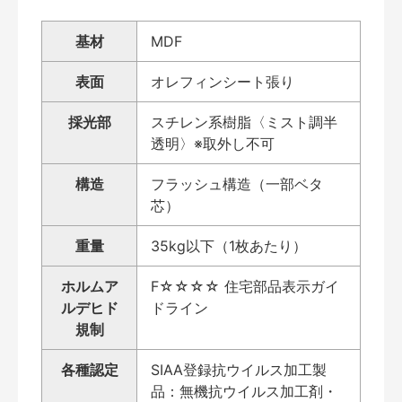
基材
MDF
表面
オレフィンシート張り
採光部
スチレン系樹脂〈ミスト調半
透明〉※取外し不可
構造
フラッシュ構造（一部ベタ
芯）
重量
35kg以下（1枚あたり）
ホルムア
F☆☆☆☆ 住宅部品表示ガイ
ルデヒド
ドライン
規制
各種認定
SIAA登録抗ウイルス加工製
品：無機抗ウイルス加工剤・