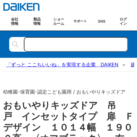
会社
製品
ショー
ログ
SNS
サポート
情報
情報
ルーム
イン
「ずっと ここちいいね」を実現する企業 DAIKEN
建
幼稚園･保育園･認定こども園用 / おもいやりキッズドア
おもいやりキッズドア 吊
戸 インセットタイプ 扉 Ｆ
デザイン １０１４幅 １９０