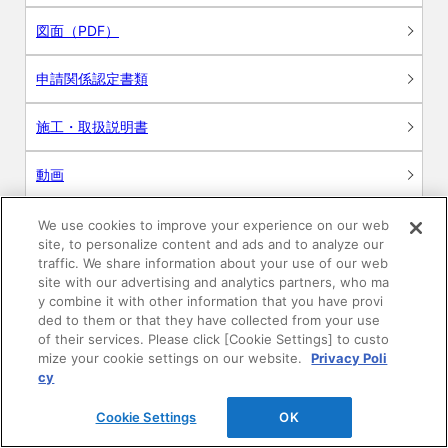
図面（PDF）
申請関係認定書類
施工・取扱説明書
動画
シミュレーションツール
We use cookies to improve your experience on our web
site, to personalize content and ads and to analyze our
24時間換気システム〈エアスマート〉
traffic. We share information about your use of our web
簡易設計見積ソフト
site with our advertising and analytics partners, who ma
y combine it with other information that you have provi
R&Dセンター環境測定・分析サービス
ded to them or that they have collected from your use
of their services. Please click [Cookie Settings] to custo
mize your cookie settings on our website.
Privacy Poli
商品マスター申し込み
cy
Cookie Settings
OK