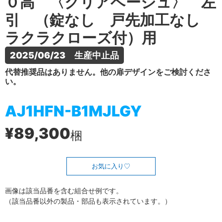
０高 〈クリアベージュ〉 左
引 （錠なし 戸先加工なし
ラクラクローズ付）用
2025/06/23　生産中止品
代替推奨品はありません。他の扉デザインをご検討くださ
い。
AJ1HFN-B1MJLGY
¥89,300
梱
お気に入り
画像は該当品番を含む組合せ例です。
（該当品番以外の製品・部品も表示されています。）