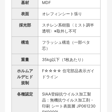
基材
MDF
表面
オレフィンシート張り
採光部
スチレン系樹脂〈ミスト調半
透明〉※取外し不可
構造
フラッシュ構造（一部ベタ
芯）
重量
35kg以下（1枚あたり）
ホルムア
F☆☆☆☆ 住宅部品表示ガイ
ルデヒド
ドライン
規制
各種認定
SIAA登録抗ウイルス加工製
品：無機抗ウイルス加工剤・
印刷 シート表面層 JP061230
9X0009L