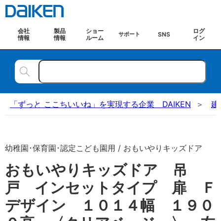
会社
製品
ショー
ログ
SNS
サポート
情報
情報
ルーム
イン
「ずっと ここちいいね」を実現する企業 DAIKEN
建
幼稚園･保育園･認定こども園用 / おもいやりキッズドア
おもいやりキッズドア 吊
戸 インセットタイプ 扉 Ｆ
デザイン １０１４幅 １９０