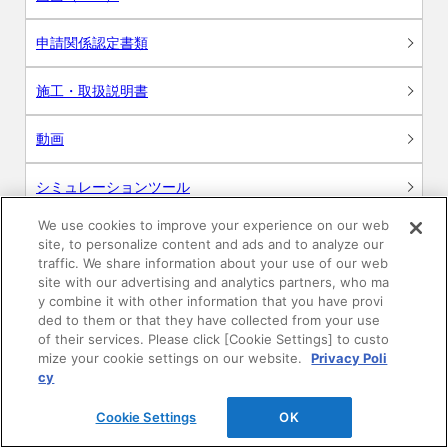
申請関係認定書類
施工・取扱説明書
動画
シミュレーションツール
We use cookies to improve your experience on our web
24時間換気システム〈エアスマート〉
簡易設計見積ソフト
site, to personalize content and ads and to analyze our
traffic. We share information about your use of our web
site with our advertising and analytics partners, who ma
R&Dセンター環境測定・分析サービス
y combine it with other information that you have provi
ded to them or that they have collected from your use
商品マスター申し込み
of their services. Please click [Cookie Settings] to custo
mize your cookie settings on our website.
Privacy Poli
cy
Cookie Settings
OK