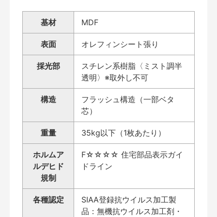
基材
MDF
表面
オレフィンシート張り
採光部
スチレン系樹脂〈ミスト調半
透明〉※取外し不可
構造
フラッシュ構造（一部ベタ
芯）
重量
35kg以下（1枚あたり）
ホルムア
F☆☆☆☆ 住宅部品表示ガイ
ルデヒド
ドライン
規制
各種認定
SIAA登録抗ウイルス加工製
品：無機抗ウイルス加工剤・