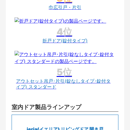
巾広引戸・片引
折戸ドア(錠付タイプ)
アウトセット吊戸･片引(錠なしタイプ･錠付タ
イプ) スタンダード
室内ドア製品ラインアップ
ieria(イエリア) リビングドア 開き戸