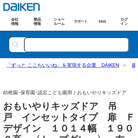
会社
製品
ショー
ログ
SNS
サポート
情報
情報
ルーム
イン
「ずっと ここちいいね」を実現する企業 DAIKEN
建
幼稚園･保育園･認定こども園用 / おもいやりキッズドア
おもいやりキッズドア 吊
戸 インセットタイプ 扉 Ｆ
デザイン １０１４幅 １９０