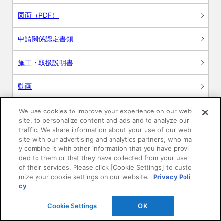
図面（PDF）
申請関係認定書類
施工・取扱説明書
動画
シミュレーションツール
We use cookies to improve your experience on our web
site, to personalize content and ads and to analyze our
24時間換気システム〈エアスマート〉
traffic. We share information about your use of our web
簡易設計見積ソフト
site with our advertising and analytics partners, who ma
y combine it with other information that you have provi
R&Dセンター環境測定・分析サービス
ded to them or that they have collected from your use
of their services. Please click [Cookie Settings] to custo
mize your cookie settings on our website.
Privacy Poli
商品マスター申し込み
cy
Cookie Settings
OK