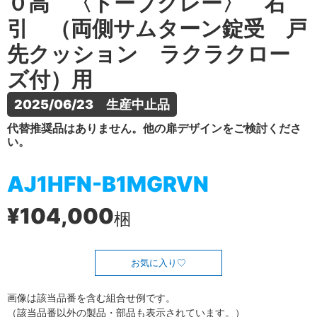
０高 〈トープグレー〉 右
引 （両側サムターン錠受 戸
先クッション ラクラクロー
ズ付）用
2025/06/23　生産中止品
代替推奨品はありません。他の扉デザインをご検討くださ
い。
AJ1HFN-B1MGRVN
¥104,000
梱
お気に入り
画像は該当品番を含む組合せ例です。
（該当品番以外の製品・部品も表示されています。）