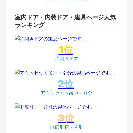
室内ドア・内装ドア・建具ページ人気
ランキング
片開きドア
アウトセット吊戸・引分
巾広引戸・片引