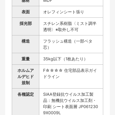
基材
MDF
表面
オレフィンシート張り
採光部
スチレン系樹脂〈ミスト調半
透明〉※取外し不可
構造
フラッシュ構造（一部ベタ
芯）
重量
35kg以下（1枚あたり）
ホルムア
F☆☆☆☆ 住宅部品表示ガイ
ルデヒド
ドライン
規制
各種認定
SIAA登録抗ウイルス加工製
品：無機抗ウイルス加工剤・
印刷 シート表面層 JP061230
9X0009L