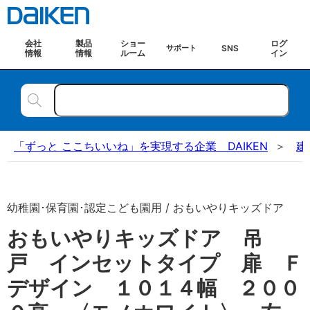
会社
製品
ショー
ログ
SNS
サポート
情報
情報
ルーム
イン
「ずっと ここちいいね」を実現する企業 DAIKEN
建
幼稚園･保育園･認定こども園用 / おもいやりキッズドア
おもいやりキッズドア 吊
戸 インセットタイプ 扉 Ｆ
デザイン １０１４幅 ２００