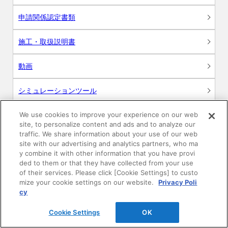
申請関係認定書類
施工・取扱説明書
動画
シミュレーションツール
24時間換気システム〈エアスマート〉
We use cookies to improve your experience on our web
簡易設計見積ソフト
site, to personalize content and ads and to analyze our
traffic. We share information about your use of our web
R&Dセンター環境測定・分析サービス
site with our advertising and analytics partners, who ma
y combine it with other information that you have provi
ded to them or that they have collected from your use
商品マスター申し込み
of their services. Please click [Cookie Settings] to custo
mize your cookie settings on our website.
Privacy Poli
cy
Cookie Settings
OK