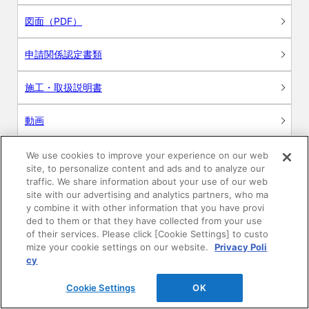
図面（PDF）
申請関係認定書類
施工・取扱説明書
動画
シミュレーションツール
We use cookies to improve your experience on our web
site, to personalize content and ads and to analyze our
24時間換気システム〈エアスマート〉
traffic. We share information about your use of our web
簡易設計見積ソフト
site with our advertising and analytics partners, who ma
y combine it with other information that you have provi
R&Dセンター環境測定・分析サービス
ded to them or that they have collected from your use
of their services. Please click [Cookie Settings] to custo
mize your cookie settings on our website.
Privacy Poli
商品マスター申し込み
cy
Cookie Settings
OK