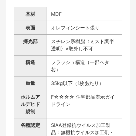
基材
MDF
表面
オレフィンシート張り
採光部
スチレン系樹脂〈ミスト調半
透明〉※取外し不可
構造
フラッシュ構造（一部ベタ
芯）
重量
35kg以下（1枚あたり）
ホルムア
F☆☆☆☆ 住宅部品表示ガイ
ルデヒド
ドライン
規制
各種認定
SIAA登録抗ウイルス加工製
品：無機抗ウイルス加工剤・