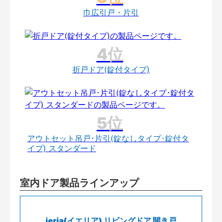
巾広引戸・片引
折戸ドア(錠付タイプ)
アウトセット吊戸･片引(錠なしタイプ･錠付タ
イプ) スタンダード
室内ドア製品ラインアップ
ieria(イエリア) リビングドア 開き戸