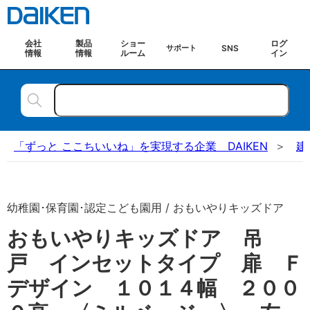
会社
製品
ショー
ログ
SNS
サポート
情報
情報
ルーム
イン
「ずっと ここちいいね」を実現する企業 DAIKEN
建
幼稚園･保育園･認定こども園用 / おもいやりキッズドア
おもいやりキッズドア 吊
戸 インセットタイプ 扉 Ｆ
デザイン １０１４幅 ２００