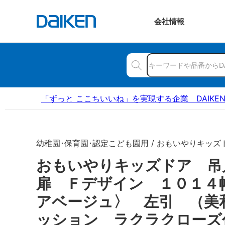
会社
情報
「ずっと ここちいいね」を実現する企業 DAIKE
幼稚園･保育園･認定こども園用 / おもいやりキッズ
おもいやりキッズドア 
扉 Ｆデザイン １０１４
アベージュ〉 左引 （美
ッション ラクラクローズ