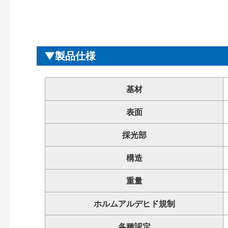
製品仕様
基材
表面
採光部
構造
重量
ホルムアルデヒド規制
各種認定