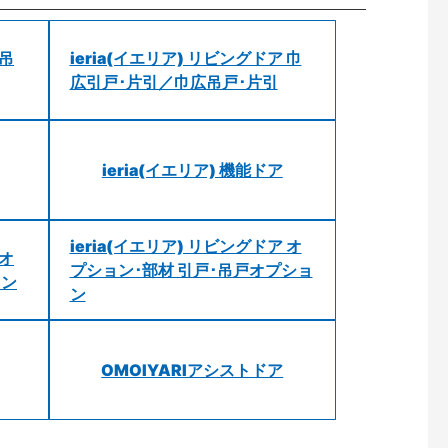
 吊
ieria(イエリア) リビングドア 巾
広引戸･片引／巾広吊戸･片引
ieria(イエリア) 機能ドア
ieria(イエリア) リビングドア オ
 オ
プション･部材 引戸･吊戸オプショ
ョン
ン
OMOIYARIアシストドア