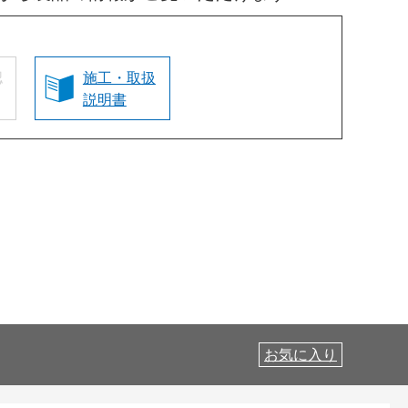
認
施工・取扱
説明書
お気に入り