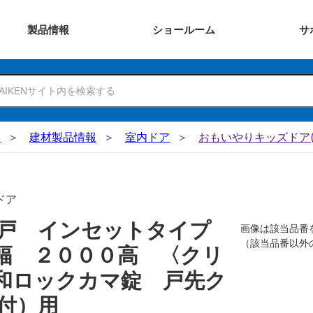
製品
情報
ショー
ルーム
サ
N
建材製品情報
室内ドア
おもいやりキッズドア(
ドア
吊戸 インセットタイプ
画像は該当品番
（該当品番以外
幅 ２０００高 〈クリ
和ロックカマ錠 戸先ク
付）用