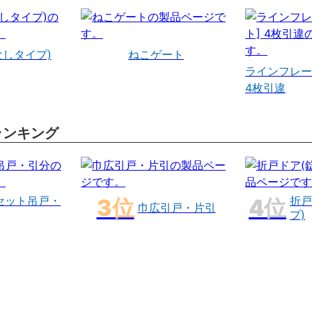
なしタイプ)
ねこゲート
ラインフレー
4枚引違
ランキング
セット吊戸・
折戸
巾広引戸・片引
プ)