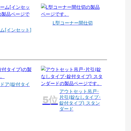
L型コーナー間仕切
ム[インセット]
ドア(錠付タイ
アウトセット吊戸･
片引(錠なしタイプ･
錠付タイプ) スタン
ダード