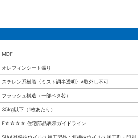
MDF
オレフィンシート張り
スチレン系樹脂〈ミスト調半透明〉※取外し不可
フラッシュ構造（一部ベタ芯）
35kg以下（1枚あたり）
F☆☆☆☆ 住宅部品表示ガイドライン
SIAA登録抗ウイルス加工製品：無機抗ウイルス加工剤・印刷 シート