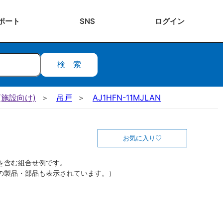
ポート
SNS
ログ
イン
検索
施設向け)
吊戸
AJ1HFN-11MJLAN
お気に入り
を含む組合せ例です。
の製品・部品も表示されています。）