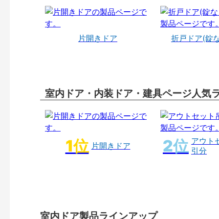
片開きドア
折戸ドア(錠
室内ドア・内装ドア・建具ページ人気
アウト
片開きドア
引分
室内ドア製品ラインアップ