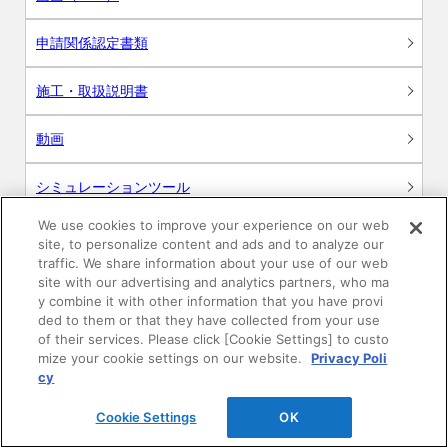
申請関係認定書類
施工・取扱説明書
動画
シミュレーションツール
We use cookies to improve your experience on our web
24時間換気システム〈エアスマート〉
簡易設計見積ソフト
site, to personalize content and ads and to analyze our
traffic. We share information about your use of our web
site with our advertising and analytics partners, who ma
R&Dセンター環境測定・分析サービス
y combine it with other information that you have provi
ded to them or that they have collected from your use
商品マスター申し込み
of their services. Please click [Cookie Settings] to custo
mize your cookie settings on our website.
Privacy Poli
cy
Cookie Settings
OK