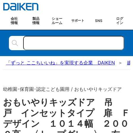
会社
製品
ショー
ログ
SNS
サポート
情報
情報
ルーム
イン
「ずっと ここちいいね」を実現する企業 DAIKEN
建
幼稚園･保育園･認定こども園用 / おもいやりキッズドア
おもいやりキッズドア 吊
戸 インセットタイプ 扉 Ｆ
デザイン １０１４幅 ２００