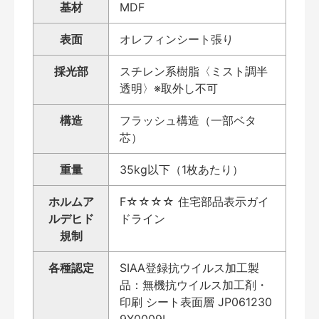
基材
MDF
表面
オレフィンシート張り
採光部
スチレン系樹脂〈ミスト調半
透明〉※取外し不可
構造
フラッシュ構造（一部ベタ
芯）
重量
35kg以下（1枚あたり）
ホルムア
F☆☆☆☆ 住宅部品表示ガイ
ルデヒド
ドライン
規制
各種認定
SIAA登録抗ウイルス加工製
品：無機抗ウイルス加工剤・
印刷 シート表面層 JP061230
9X0009L