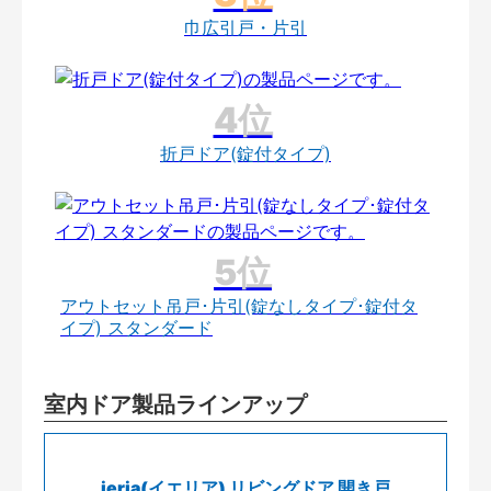
巾広引戸・片引
折戸ドア(錠付タイプ)
アウトセット吊戸･片引(錠なしタイプ･錠付タ
イプ) スタンダード
室内ドア製品ラインアップ
ieria(イエリア) リビングドア 開き戸