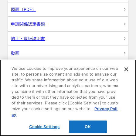
図面（PDF）
申請関係認定書類
施工・取扱説明書
動画
シミュレーションツール
We use cookies to improve your experience on our web
site, to personalize content and ads and to analyze our
24時間換気システム〈エアスマート〉
traffic. We share information about your use of our web
簡易設計見積ソフト
site with our advertising and analytics partners, who ma
y combine it with other information that you have provi
R&Dセンター環境測定・分析サービス
ded to them or that they have collected from your use
of their services. Please click [Cookie Settings] to custo
mize your cookie settings on our website.
Privacy Poli
商品マスター申し込み
cy
Cookie Settings
OK