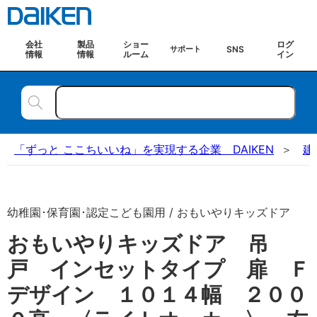
会社
製品
ショー
ログ
SNS
サポート
情報
情報
ルーム
イン
「ずっと ここちいいね」を実現する企業 DAIKEN
建
幼稚園･保育園･認定こども園用 / おもいやりキッズドア
おもいやりキッズドア 吊
戸 インセットタイプ 扉 Ｆ
デザイン １０１４幅 ２００