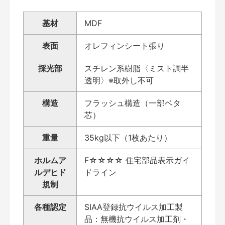
基材
MDF
表面
オレフィンシート張り
採光部
スチレン系樹脂〈ミスト調半
透明〉※取外し不可
構造
フラッシュ構造（一部ベタ
芯）
重量
35kg以下（1枚あたり）
ホルムア
F☆☆☆☆ 住宅部品表示ガイ
ルデヒド
ドライン
規制
各種認定
SIAA登録抗ウイルス加工製
品：無機抗ウイルス加工剤・