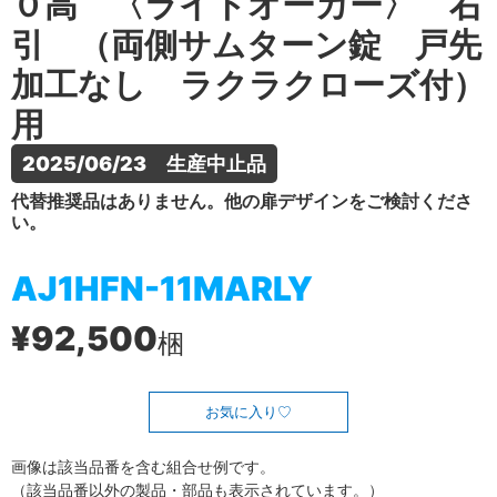
０高 〈ライトオーカー〉 右
引 （両側サムターン錠 戸先
加工なし ラクラクローズ付）
用
2025/06/23　生産中止品
代替推奨品はありません。他の扉デザインをご検討くださ
い。
AJ1HFN-11MARLY
¥92,500
梱
お気に入り
画像は該当品番を含む組合せ例です。
（該当品番以外の製品・部品も表示されています。）