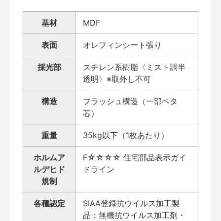
基材
MDF
表面
オレフィンシート張り
採光部
スチレン系樹脂〈ミスト調半
透明〉※取外し不可
構造
フラッシュ構造（一部ベタ
芯）
重量
35kg以下（1枚あたり）
ホルムア
F☆☆☆☆ 住宅部品表示ガイ
ルデヒド
ドライン
規制
各種認定
SIAA登録抗ウイルス加工製
品：無機抗ウイルス加工剤・