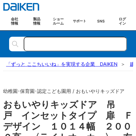
会社
製品
ショー
ログ
SNS
サポート
情報
情報
ルーム
イン
「ずっと ここちいいね」を実現する企業 DAIKEN
建
幼稚園･保育園･認定こども園用 / おもいやりキッズドア
おもいやりキッズドア 吊
戸 インセットタイプ 扉 Ｆ
デザイン １０１４幅 ２００