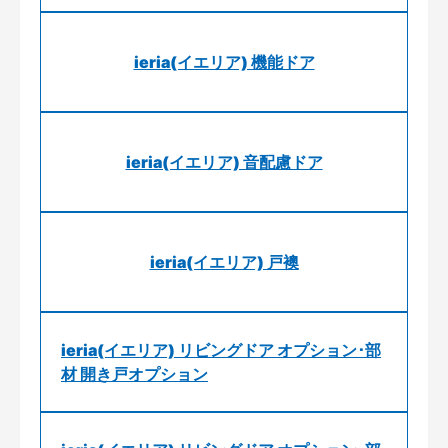
ieria(イエリア) 機能ドア
ieria(イエリア) 音配慮ドア
ieria(イエリア) 戸襖
ieria(イエリア) リビングドア オプション･部
材 開き戸オプション