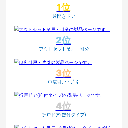
片開きドア
アウトセット吊戸・引分
巾広引戸・片引
折戸ドア(錠付タイプ)