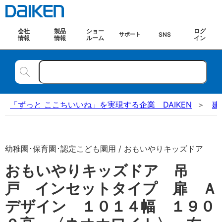
会社
製品
ショー
ログ
SNS
サポート
情報
情報
ルーム
イン
「ずっと ここちいいね」を実現する企業 DAIKEN
建
幼稚園･保育園･認定こども園用 / おもいやりキッズドア
おもいやりキッズドア 吊
戸 インセットタイプ 扉 Ａ
デザイン １０１４幅 １９０