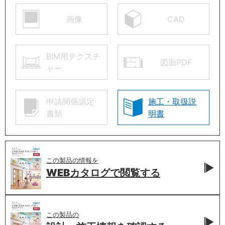
画像
CAD
BIM用テクスチ
図面PDF
ャー
申請関係認定
施工・取扱説
書類
明書
この製品の情報を
WEBカタログで
閲覧する
この製品の