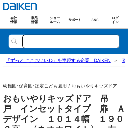
会社
製品
ショー
ログ
SNS
サポート
情報
情報
ルーム
イン
「ずっと ここちいいね」を実現する企業 DAIKEN
建
幼稚園･保育園･認定こども園用 / おもいやりキッズドア
おもいやりキッズドア 吊
戸 インセットタイプ 扉 Ａ
デザイン １０１４幅 １９０