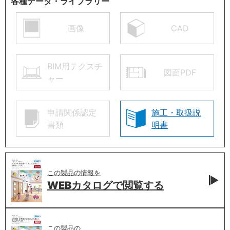
各種データ・ライブラリー
画像
CAD
BIM用テクスチ
図面PDF
ャー
申請関係認定
施工・取扱説
書類
明書
この製品の情報を
WEBカタログで
閲覧する
この製品の