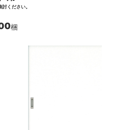
検討ください。
700
梱