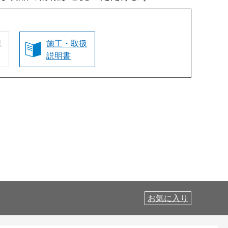
認
施工・取扱
説明書
お気に入り