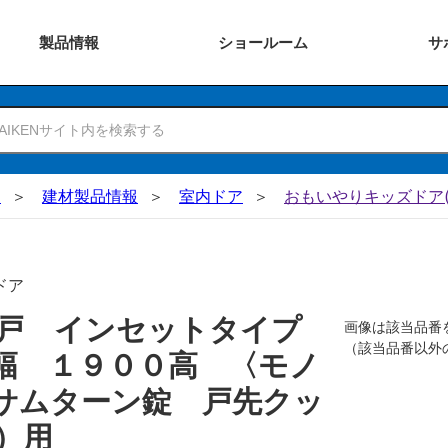
製品
情報
ショー
ルーム
サ
N
建材製品情報
室内ドア
おもいやりキッズドア(
ドア
吊戸 インセットタイプ
画像は該当品番
（該当品番以外
幅 １９００高 〈モノ
サムターン錠 戸先クッ
）用