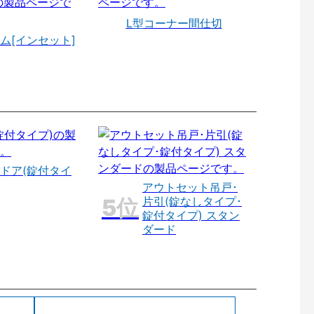
L型コーナー間仕切
ム[インセット]
ドア(錠付タイ
アウトセット吊戸･
片引(錠なしタイプ･
錠付タイプ) スタン
ダード