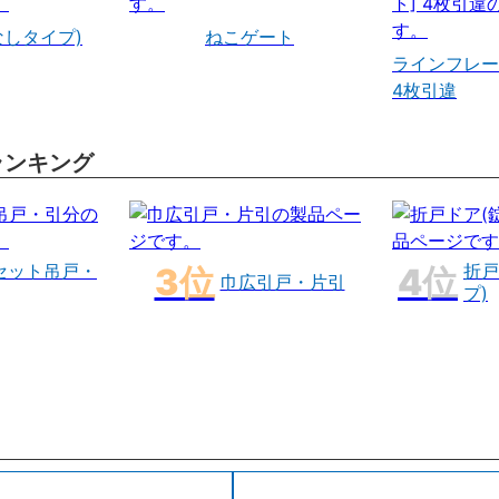
なしタイプ)
ねこゲート
ラインフレー
4枚引違
ランキング
セット吊戸・
折戸
巾広引戸・片引
プ)