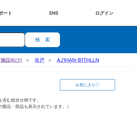
ポート
SNS
ログ
イン
検索
施設向け)
吊戸
AJ1HAN-B1THLLN
お気に入り
を含む組合せ例です。
の製品・部品も表示されています。）