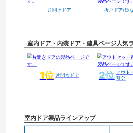
片開きドア
折戸ドア(錠
室内ドア・内装ドア・建具ページ人気
アウト
片開きドア
引分
室内ドア製品ラインアップ