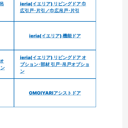
 吊
ieria(イエリア) リビングドア 巾
広引戸･片引／巾広吊戸･片引
ieria(イエリア) 機能ドア
ieria(イエリア) リビングドア オ
 オ
プション･部材 引戸･吊戸オプショ
ョン
ン
OMOIYARIアシストドア