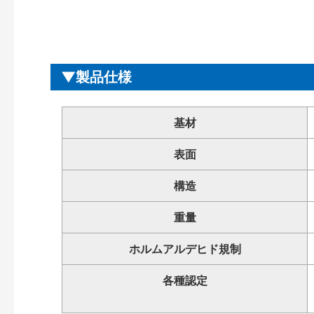
製品仕様
基材
表面
構造
重量
ホルムアルデヒド規制
各種認定