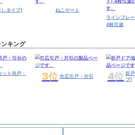
なしタイプ)
ねこゲート
ラインフレー
4枚引違
ランキング
セット吊戸・
折戸
巾広引戸・片引
プ)