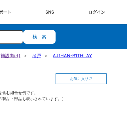
ポート
SNS
ログ
イン
検索
施設向け)
吊戸
AJ1HAN-B1THLAY
お気に入り
を含む組合せ例です。
の製品・部品も表示されています。）