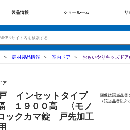
製品
情報
ショー
ルーム
サ
N
建材製品情報
室内ドア
おもいやりキッズドア(
ドア
吊戸 インセットタイプ
画像は該当品番
（該当品番以外
幅 １９００高 〈モノ
ロックカマ錠 戸先加工
用