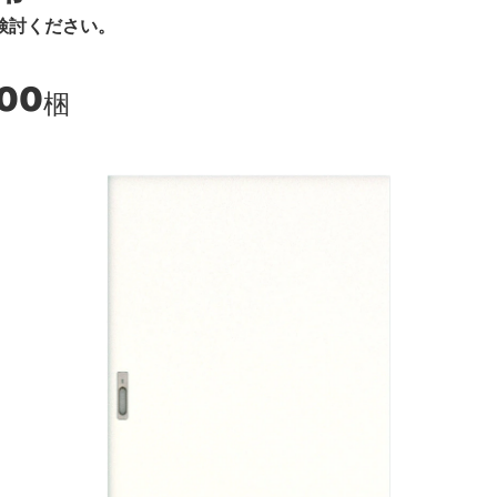
検討ください。
100
梱