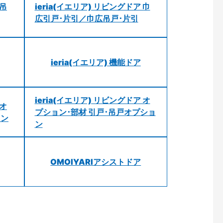
 吊
ieria(イエリア) リビングドア 巾
広引戸･片引／巾広吊戸･片引
ieria(イエリア) 機能ドア
ieria(イエリア) リビングドア オ
 オ
プション･部材 引戸･吊戸オプショ
ョン
ン
OMOIYARIアシストドア