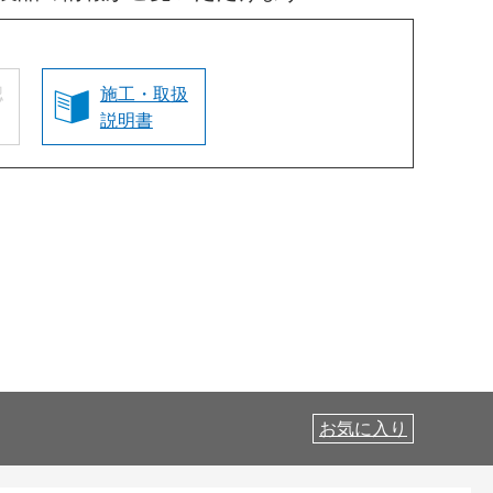
認
施工・取扱
説明書
お気に入り