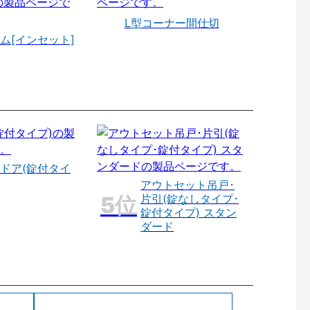
L型コーナー間仕切
ム[インセット]
ドア(錠付タイ
アウトセット吊戸･
片引(錠なしタイプ･
錠付タイプ) スタン
ダード