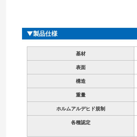
製品仕様
基材
表面
構造
重量
ホルムアルデヒド規制
各種認定