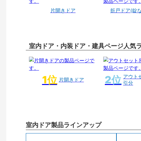
片開きドア
折戸ドア(錠
室内ドア・内装ドア・建具ページ人気
アウト
片開きドア
引分
室内ドア製品ラインアップ