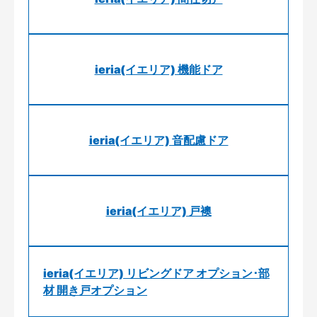
ieria(イエリア) 機能ドア
ieria(イエリア) 音配慮ドア
ieria(イエリア) 戸襖
ieria(イエリア) リビングドア オプション･部
材 開き戸オプション