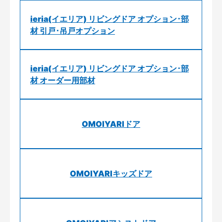
ieria(イエリア) リビングドア オプション･部
材 引戸･吊戸オプション
ieria(イエリア) リビングドア オプション･部
材 オーダー用部材
OMOIYARIドア
OMOIYARIキッズドア