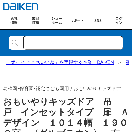
会社
製品
ショー
ログ
SNS
サポート
情報
情報
ルーム
イン
「ずっと ここちいいね」を実現する企業 DAIKEN
建
幼稚園･保育園･認定こども園用 / おもいやりキッズドア
おもいやりキッズドア 吊
戸 インセットタイプ 扉 Ａ
デザイン １０１４幅 １９０