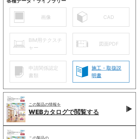
各種データ・ライブラリー
画像
CAD
BIM用テクスチ
図面PDF
ャー
申請関係認定
施工・取扱説
書類
明書
この製品の情報を
WEBカタログで
閲覧する
この製品の