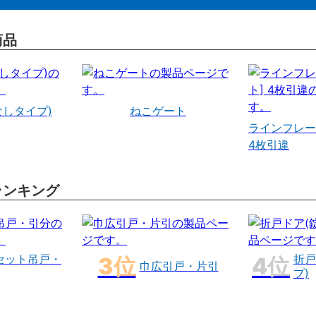
商品
なしタイプ)
ねこゲート
ラインフレー
4枚引違
ランキング
セット吊戸・
折戸
巾広引戸・片引
プ)