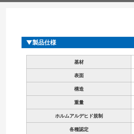
製品仕様
基材
表面
構造
重量
ホルムアルデヒド規制
各種認定