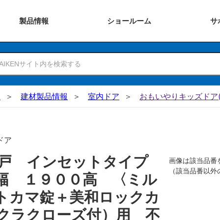
製品
情報
ショー
ルーム
サ
N
建材製品情報
室内ドア
おもいやりキッズドア(
ドア
吊戸 インセットタイプ
画像は該当品番
（該当品番以外
幅 １９００高 〈ミル
トカマ錠＋美和ロックカ
クラクローズ付）用 不