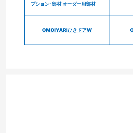
プション･部材 オーダー用部材
OMOIYARIひきドアW