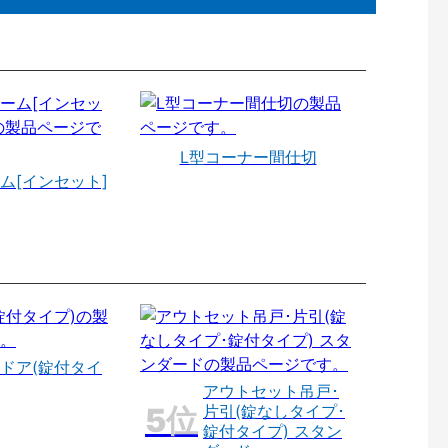
L型コーナー間仕切
ム[インセット]
ドア(錠付タイ
アウトセット吊戸･
片引(錠なしタイプ･
錠付タイプ) スタン