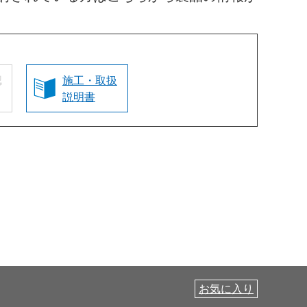
認
施工・取扱
説明書
お気に入り