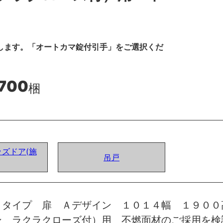
します。「オートカマ錠付引手」をご選択くだ
,700
梱
ズドア(施
吊戸
トタイプ 扉 Ａデザイン １０１４幅 １９００
ン ラクラクローズ付）用 不燃面材のご採用を検