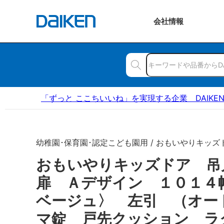
会社
情報
「ずっと ここちいいね」を実現する企業 DAIKE
幼稚園･保育園･認定こども園用 / おもいやりキッズ
おもいやりキッズドア 
扉 Ａデザイン １０１４
ベージュ〉 左引 （オー
マ錠 戸先クッション ラ