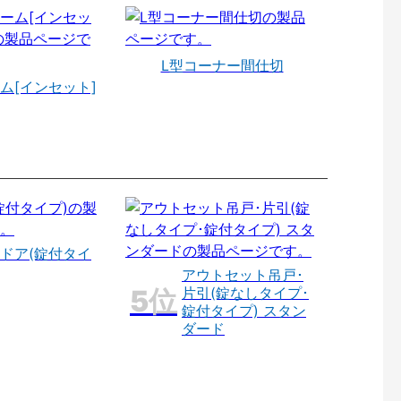
L型コーナー間仕切
ム[インセット]
ドア(錠付タイ
アウトセット吊戸･
片引(錠なしタイプ･
錠付タイプ) スタン
ダード