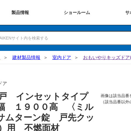
製品
情報
ショー
ルーム
サ
N
建材製品情報
室内ドア
おもいやりキッズドア(
ドア
吊戸 インセットタイプ
画像は該当品番
（該当品番以外
幅 １９００高 〈ミル
サムターン錠 戸先クッ
）用 不燃面材