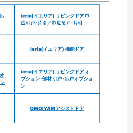
 吊
ieria(イエリア) リビングドア 巾
広引戸･片引／巾広吊戸･片引
ieria(イエリア) 機能ドア
ieria(イエリア) リビングドア オ
 オ
プション･部材 引戸･吊戸オプショ
ョン
ン
OMOIYARIアシストドア