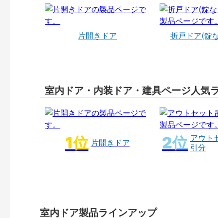
片開きドア
折戸ドア(錠
室内ドア・内装ドア・建具ページ人気
アウト
片開きドア
引分
室内ドア製品ラインアップ