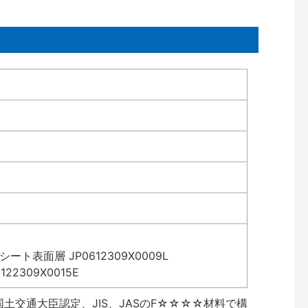
表面層 JP0612309X0009L
2309X0015E
土交通大臣認定、JIS、JASのF☆☆☆☆材料で構