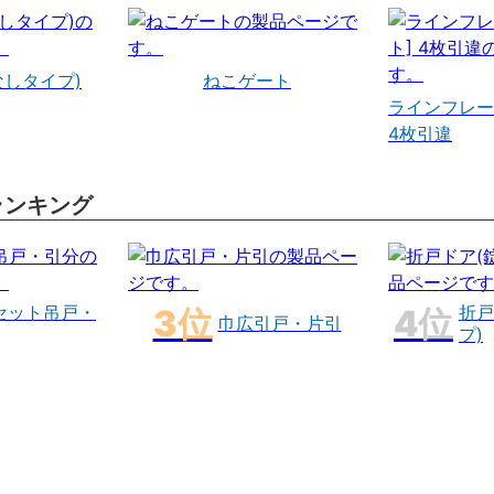
なしタイプ)
ねこゲート
ラインフレー
4枚引違
ランキング
セット吊戸・
折戸
巾広引戸・片引
プ)