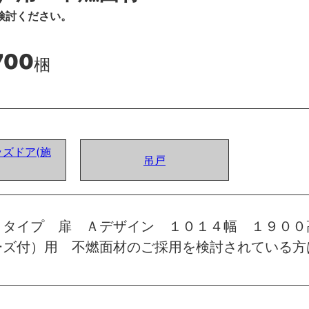
検討ください。
700
梱
ズドア(施
吊戸
トタイプ 扉 Ａデザイン １０１４幅 １９００
ーズ付）用 不燃面材のご採用を検討されている方