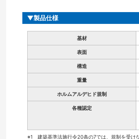
製品仕様
基材
表面
構造
重量
ホルムアルデヒド規制
各種認定
※1 建築基準法施行令20条の7では、規制を受け