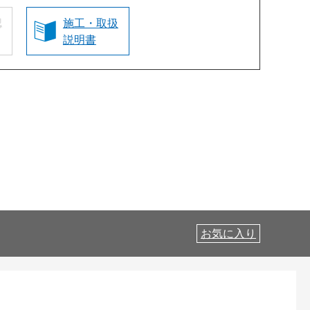
認
施工・取扱
説明書
お気に入り