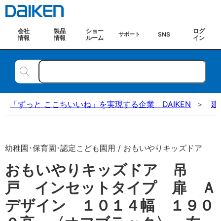
会社
製品
ショー
ログ
SNS
サポート
情報
情報
ルーム
イン
「ずっと ここちいいね」を実現する企業 DAIKEN
建
幼稚園･保育園･認定こども園用 / おもいやりキッズドア
おもいやりキッズドア 吊
戸 インセットタイプ 扉 Ａ
デザイン １０１４幅 １９０