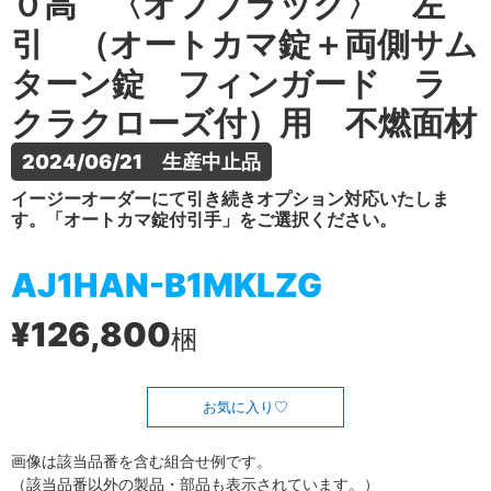
０高 〈オフブラック〉 左
引 （オートカマ錠＋両側サム
ターン錠 フィンガード ラ
クラクローズ付）用 不燃面材
2024/06/21　生産中止品
イージーオーダーにて引き続きオプション対応いたしま
す。「オートカマ錠付引手」をご選択ください。
AJ1HAN-B1MKLZG
¥126,800
梱
お気に入り
画像は該当品番を含む組合せ例です。
（該当品番以外の製品・部品も表示されています。）