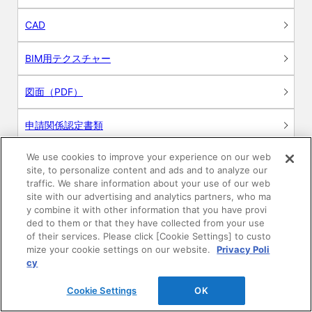
CAD
BIM用テクスチャー
図面（PDF）
申請関係認定書類
We use cookies to improve your experience on our web
施工・取扱説明書
site, to personalize content and ads and to analyze our
traffic. We share information about your use of our web
動画
site with our advertising and analytics partners, who ma
y combine it with other information that you have provi
ded to them or that they have collected from your use
シミュレーションツール
of their services. Please click [Cookie Settings] to custo
mize your cookie settings on our website.
Privacy Poli
24時間換気システム〈エアスマート〉
cy
簡易設計見積ソフト
Cookie Settings
OK
R&Dセンター環境測定・分析サービス