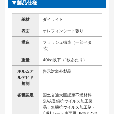
製品仕様
基材
ダイライト
表面
オレフィンシート張り
構造
フラッシュ構造（一部ベタ
芯）
重量
40kg以下（1枚あたり）
ホルムア
告示対象外製品
ルデヒド
規制
各種認定
国土交通大臣認定不燃材料
SIAA登録抗ウイルス加工製
品：無機抗ウイルス加工剤・
印刷 シート表面層 JP061230