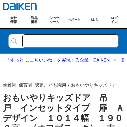
会社
製品
ショー
ログ
SNS
サポート
情報
情報
ルーム
イン
「ずっと ここちいいね」を実現する企業 DAIKEN
建
幼稚園･保育園･認定こども園用 / おもいやりキッズドア
おもいやりキッズドア 吊
戸 インセットタイプ 扉 Ａ
デザイン １０１４幅 １９０