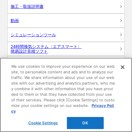
施工・取扱説明書
動画
シミュレーションツール
24時間換気システム〈エアスマート〉
簡易設計見積ソフト
R&Dセンター環境測定・分析サービス
We use cookies to improve your experience on our web
site, to personalize content and ads and to analyze our
商品マスター申し込み
traffic. We share information about your use of our web
site with our advertising and analytics partners, who ma
y combine it with other information that you have provi
ded to them or that they have collected from your use
of their services. Please click [Cookie Settings] to custo
mize your cookie settings on our website.
Privacy Poli
cy
電子公告
このWEBサイトについて
Cookie Settings
OK