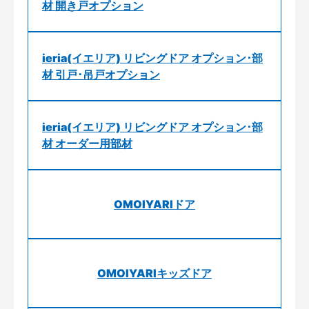
材 開き戸オプション
ieria(イエリア) リビングドア オプション･部
材 引戸･吊戸オプション
ieria(イエリア) リビングドア オプション･部
材 オーダー用部材
OMOIYARIドア
OMOIYARIキッズドア