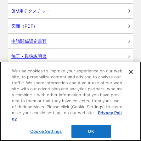
BIM用テクスチャー
図面（PDF）
申請関係認定書類
施工・取扱説明書
We use cookies to improve your experience on our web
動画
site, to personalize content and ads and to analyze our
traffic. We share information about your use of our web
シミュレーションツール
site with our advertising and analytics partners, who ma
y combine it with other information that you have provi
24時間換気システム〈エアスマート〉
ded to them or that they have collected from your use
簡易設計見積ソフト
of their services. Please click [Cookie Settings] to custo
mize your cookie settings on our website.
Privacy Poli
R&Dセンター環境測定・分析サービス
cy
Cookie Settings
OK
商品マスター申し込み