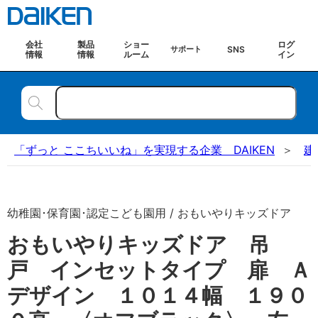
会社
製品
ショー
ログ
SNS
サポート
情報
情報
ルーム
イン
「ずっと ここちいいね」を実現する企業 DAIKEN
建
幼稚園･保育園･認定こども園用 / おもいやりキッズドア
おもいやりキッズドア 吊
戸 インセットタイプ 扉 Ａ
デザイン １０１４幅 １９０