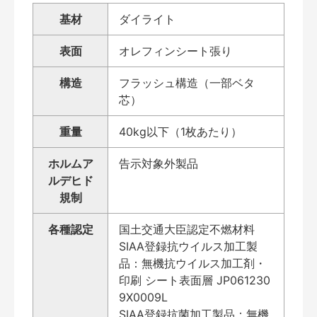
基材
ダイライト
表面
オレフィンシート張り
構造
フラッシュ構造（一部ベタ
芯）
重量
40kg以下（1枚あたり）
ホルムア
告示対象外製品
ルデヒド
規制
各種認定
国土交通大臣認定不燃材料
SIAA登録抗ウイルス加工製
品：無機抗ウイルス加工剤・
印刷 シート表面層 JP061230
9X0009L
SIAA登録抗菌加工製品：無機