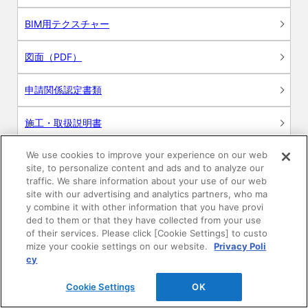
BIM用テクスチャー
図面（PDF）
申請関係認定書類
施工・取扱説明書
We use cookies to improve your experience on our web
動画
site, to personalize content and ads and to analyze our
traffic. We share information about your use of our web
シミュレーションツール
site with our advertising and analytics partners, who ma
y combine it with other information that you have provi
24時間換気システム〈エアスマート〉
ded to them or that they have collected from your use
簡易設計見積ソフト
of their services. Please click [Cookie Settings] to custo
mize your cookie settings on our website.
Privacy Poli
R&Dセンター環境測定・分析サービス
cy
Cookie Settings
OK
商品マスター申し込み