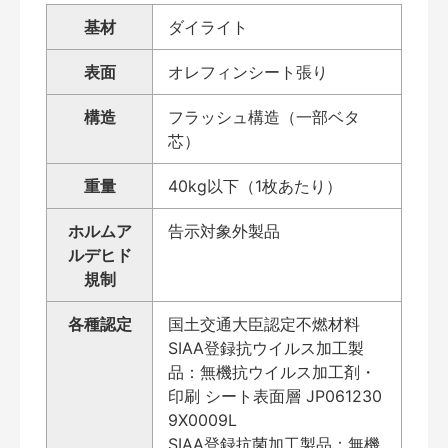
基材
ダイライト
表面
オレフィンシート張り
構造
フラッシュ構造（一部ベタ
芯）
重量
40kg以下（1枚あたり）
ホルムア
告示対象外製品
ルデヒド
規制
各種認定
国土交通大臣認定不燃材料
SIAA登録抗ウイルス加工製
品：無機抗ウイルス加工剤・
印刷 シート表面層 JP061230
9X0009L
SIAA登録抗菌加工製品：無機