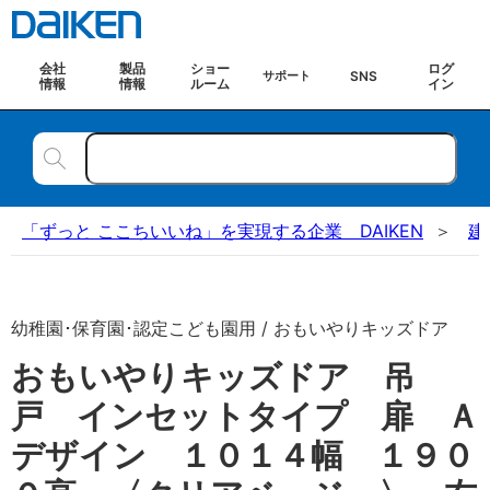
会社
製品
ショー
ログ
SNS
サポート
情報
情報
ルーム
イン
「ずっと ここちいいね」を実現する企業 DAIKEN
建
幼稚園･保育園･認定こども園用 / おもいやりキッズドア
おもいやりキッズドア 吊
戸 インセットタイプ 扉 Ａ
デザイン １０１４幅 １９０