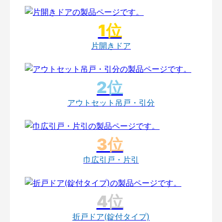
片開きドア
アウトセット吊戸・引分
巾広引戸・片引
折戸ドア(錠付タイプ)