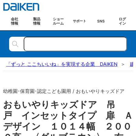
会社
製品
ショー
ログ
SNS
サポート
情報
情報
ルーム
イン
「ずっと ここちいいね」を実現する企業 DAIKEN
建
幼稚園･保育園･認定こども園用 / おもいやりキッズドア
おもいやりキッズドア 吊
戸 インセットタイプ 扉 Ａ
デザイン １０１４幅 ２００