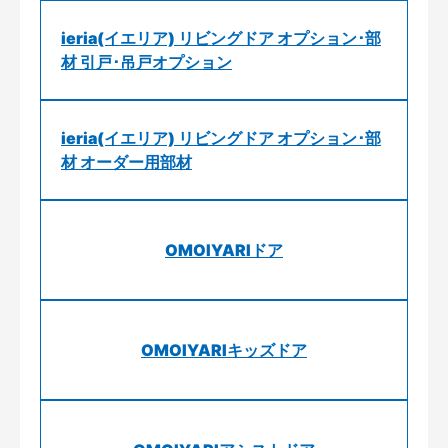
ieria(イエリア) リビングドア オプション･部
材 引戸･吊戸オプション
ieria(イエリア) リビングドア オプション･部
材 オーダー用部材
OMOIYARIドア
OMOIYARIキッズドア