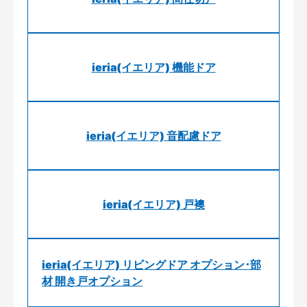
ieria(イエリア) 機能ドア
ieria(イエリア) 音配慮ドア
ieria(イエリア) 戸襖
ieria(イエリア) リビングドア オプション･部
材 開き戸オプション