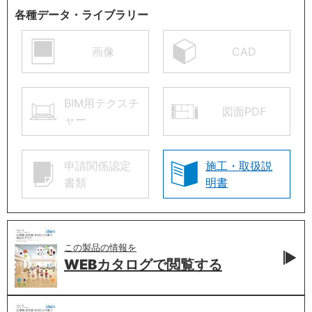
各種データ・ライブラリー
画像
CAD
BIM用テクスチ
図面PDF
ャー
申請関係認定
施工・取扱説
書類
明書
この製品の情報を
WEBカタログで
閲覧する