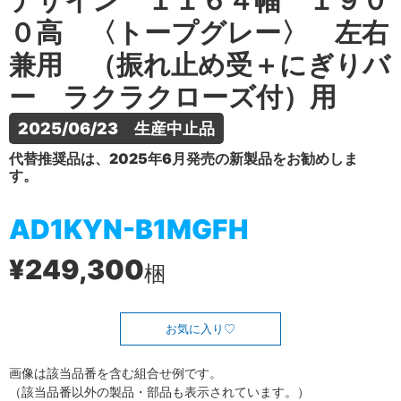
デザイン １１６４幅 １９０
０高 〈トープグレー〉 左右
兼用 （振れ止め受＋にぎりバ
ー ラクラクローズ付）用
2025/06/23　生産中止品
代替推奨品は、2025年6月発売の新製品をお勧めしま
す。
AD1KYN-B1MGFH
¥249,300
梱
お気に入り
画像は該当品番を含む組合せ例です。
（該当品番以外の製品・部品も表示されています。）