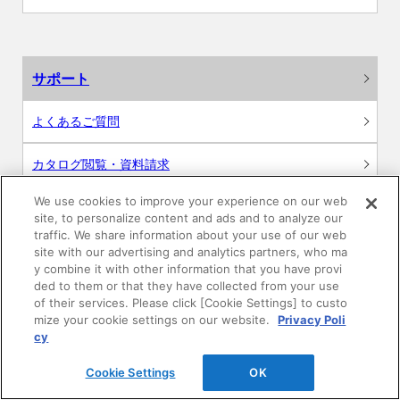
サポート
よくあるご質問
カタログ閲覧・資料請求
We use cookies to improve your experience on our web
各種データダウンロード
site, to personalize content and ads and to analyze our
traffic. We share information about your use of our web
WEB見積・各種シミュレーション
site with our advertising and analytics partners, who ma
y combine it with other information that you have provi
ded to them or that they have collected from your use
交換用部品の購入
of their services. Please click [Cookie Settings] to custo
mize your cookie settings on our website.
Privacy Poli
修理・点検
cy
Cookie Settings
OK
お問い合わせ