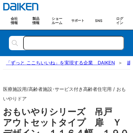
会社
製品
ショー
ログ
SNS
サポート
情報
情報
ルーム
イン
「ずっと ここちいいね」を実現する企業 DAIKEN
建
医療施設用/高齢者施設･サービス付き高齢者住宅用 / おも
いやりドア
おもいやりシリーズ 吊戸
アウトセットタイプ 扉 Ｙ