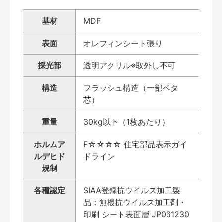
基材
MDF
表面
オレフィンシート張り
採光部
透明アクリル※取外し不可
構造
フラッシュ構造（一部ベタ
芯）
重量
30kg以下（1枚あたり）
ホルムア
F☆☆☆☆ 住宅部品表示ガイ
ルデヒド
ドライン
規制
各種認定
SIAA登録抗ウイルス加工製
品：無機抗ウイルス加工剤・
印刷 シート表面層 JP061230