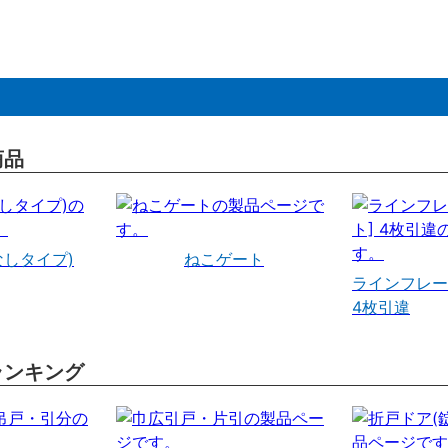
商品
なしタイプ)
ねこゲート
ラインフレー
4枚引違
ランキング