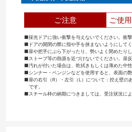
ご注意
ご使
■採光ドアに強い衝撃を与えないでください。衝
■ドアの開閉の際に指や手を挟まないようにして
■扉や把手にぶら下がったり、勢いよく閉めたり
■ストーブ等の熱源を近づけないでください。扉
■汚れが付いた場合は、乾拭きもしくは薄めた中
■シンナー・ベンジンなどを使用すると、表面の
■扉の右引（R）・左引（L）について：控え壁の
です。
■スチール枠の納期につきましては、受注状況によ