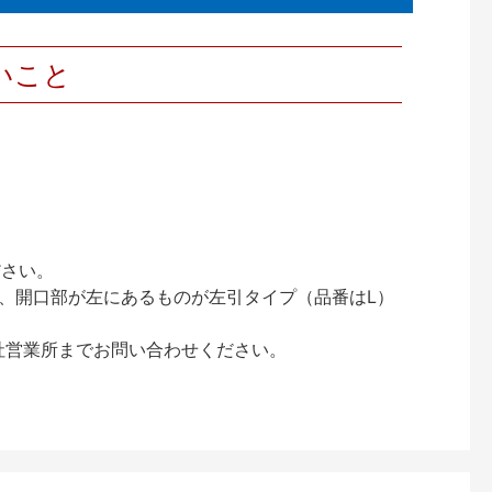
いこと
ださい。
、開口部が左にあるものが左引タイプ（品番はL）
社営業所までお問い合わせください。