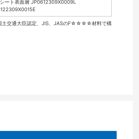
表面層 JP0612309X0009L
2309X0015E
土交通大臣認定、JIS、JASのF☆☆☆☆材料で構