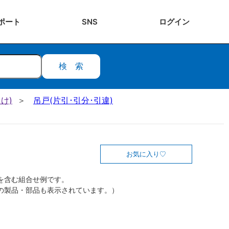
ポート
SNS
ログ
イン
検索
け)
吊戸(片引･引分･引違)
お気に入り
を含む組合せ例です。
の製品・部品も表示されています。）