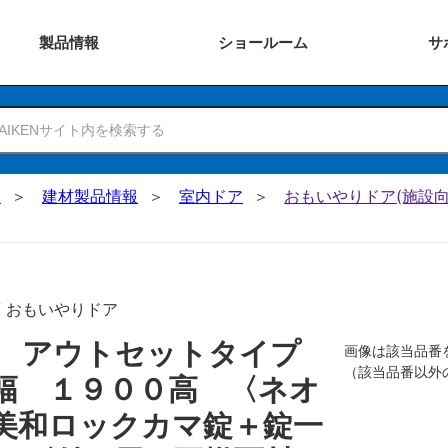
製品
情報
ショー
ルーム
サ
N
建材製品情報
室内ドア
おもいやりドア(施設向
/ おもいやりドア
戸 アウトセットタイプ
画像は該当品番
（該当品番以外
幅 １９００高 〈ネオ
美和ロックカマ錠＋錠一