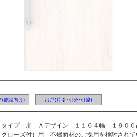
(施設向け)
吊戸(片引･引分･引違)
トタイプ 扉 Ａデザイン １１６４幅 １９００
ラクローズ付）用 不燃面材のご採用を検討されて