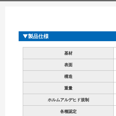
製品仕様
基材
表面
構造
重量
ホルムアルデヒド規制
各種認定