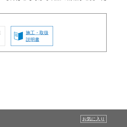
認
施工・取扱
説明書
お気に入り