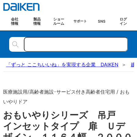
会社
製品
ショー
ログ
SNS
サポート
情報
情報
ルーム
イン
「ずっと ここちいいね」を実現する企業 DAIKEN
建
医療施設用/高齢者施設･サービス付き高齢者住宅用 / おも
いやりドア
おもいやりシリーズ 吊戸
インセットタイプ 扉 Ｕデ