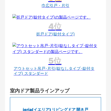
巾広引戸・片引
折戸ドア(錠付タイプ)
アウトセット吊戸･片引(錠なしタイプ･錠付タ
イプ) スタンダード
室内ドア製品ラインアップ
ieria(イエリア) リビングドア 開き戸