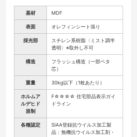
基材
MDF
表面
オレフィンシート張り
採光部
スチレン系樹脂〈ミスト調半
透明〉※取外し不可
構造
フラッシュ構造（一部ベタ
芯）
重量
30kg以下（1枚あたり）
ホルムア
F☆☆☆☆ 住宅部品表示ガイ
ルデヒド
ドライン
規制
各種認定
SIAA登録抗ウイルス加工製
品：無機抗ウイルス加工剤・