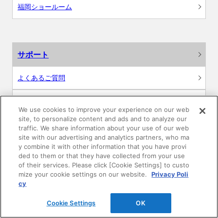
福岡ショールーム
サポート
よくあるご質問
カタログ閲覧・資料請求
We use cookies to improve your experience on our web
site, to personalize content and ads and to analyze our
各種データダウンロード
traffic. We share information about your use of our web
site with our advertising and analytics partners, who ma
y combine it with other information that you have provi
WEB見積・各種シミュレーション
ded to them or that they have collected from your use
of their services. Please click [Cookie Settings] to custo
交換用部品の購入
mize your cookie settings on our website.
Privacy Poli
cy
修理・点検
Cookie Settings
OK
お問い合わせ