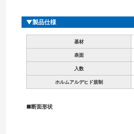
製品仕様
基材
表面
入数
ホルムアルデヒド規制
■断面形状