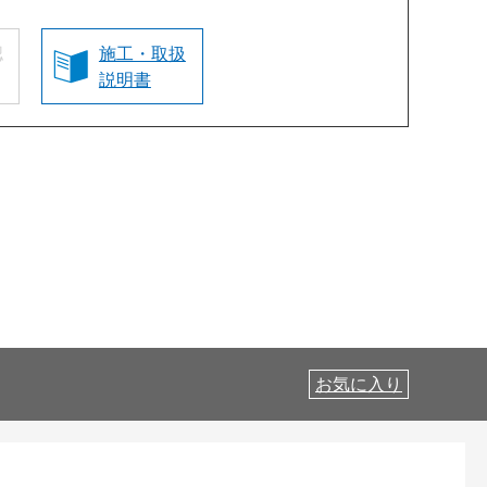
認
施工・取扱
説明書
お気に入り