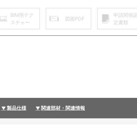
BIM用テク
申請関係
図面PDF
スチャー
定書類
製品仕様
関連部材・関連情報