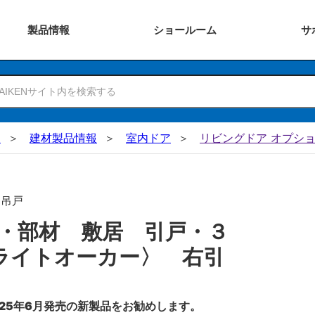
製品
情報
ショー
ルーム
サ
N
建材製品情報
室内ドア
リビングドア オプショ
･吊戸
・部材 敷居 引戸・３
ライトオーカー〉 右引
25年6月発売の新製品をお勧めします。