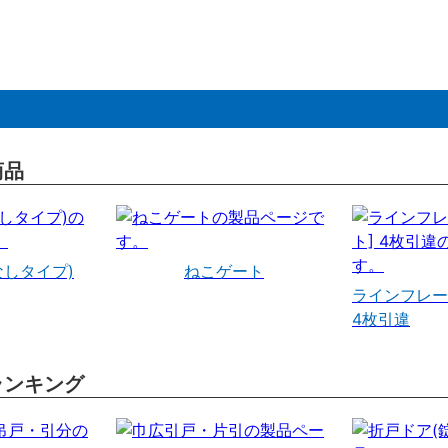
商品
なしタイプ)
ねこゲート
ラインフレー
4枚引違
ランキング