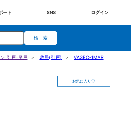
ポート
SNS
ログ
イン
検索
ン 引戸･吊戸
敷居(引戸)
VA3EC-1MAR
お気に入り