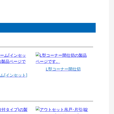
L型コーナー間仕切
ム[インセット]