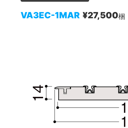
VA3EC-1MAR
¥27,500
梱