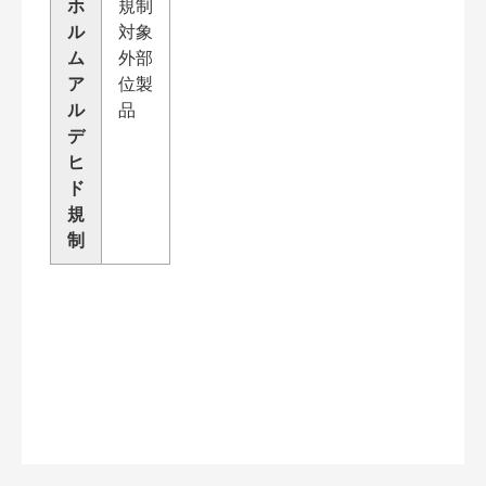
ホ
規制
ル
対象
ム
外部
ア
位製
ル
品
デ
ヒ
ド
規
制