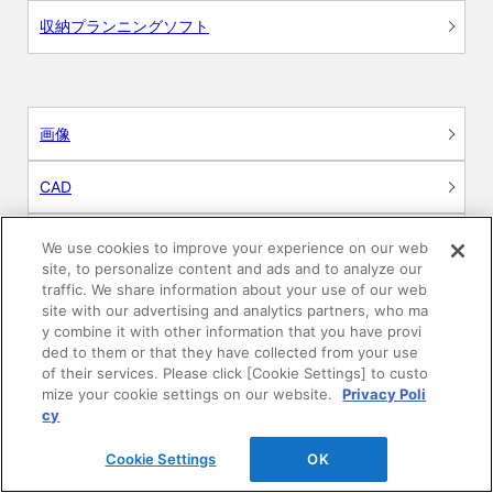
収納プランニングソフト
画像
CAD
BIM用テクスチャー
We use cookies to improve your experience on our web
site, to personalize content and ads and to analyze our
traffic. We share information about your use of our web
図面（PDF）
site with our advertising and analytics partners, who ma
y combine it with other information that you have provi
申請関係認定書類
ded to them or that they have collected from your use
of their services. Please click [Cookie Settings] to custo
mize your cookie settings on our website.
Privacy Poli
施工・取扱説明書
cy
動画
Cookie Settings
OK