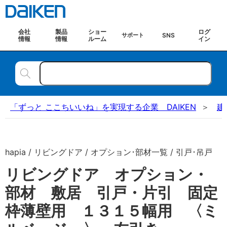
会社
製品
ショー
ログ
SNS
サポート
情報
情報
ルーム
イン
「ずっと ここちいいね」を実現する企業 DAIKEN
建
hapia / リビングドア / オプション･部材一覧 / 引戸･吊戸
リビングドア オプション・
部材 敷居 引戸・片引 固定
枠薄壁用 １３１５幅用 〈ミ