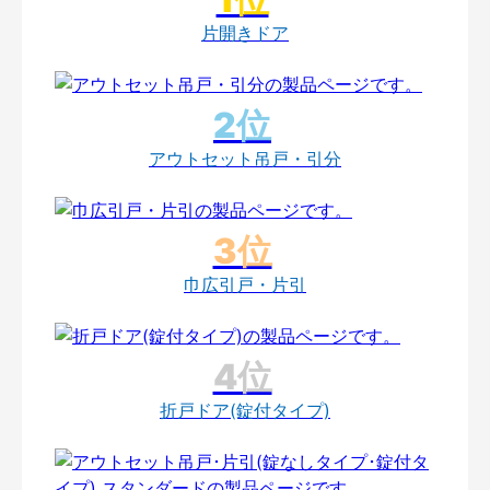
片開きドア
アウトセット吊戸・引分
巾広引戸・片引
折戸ドア(錠付タイプ)