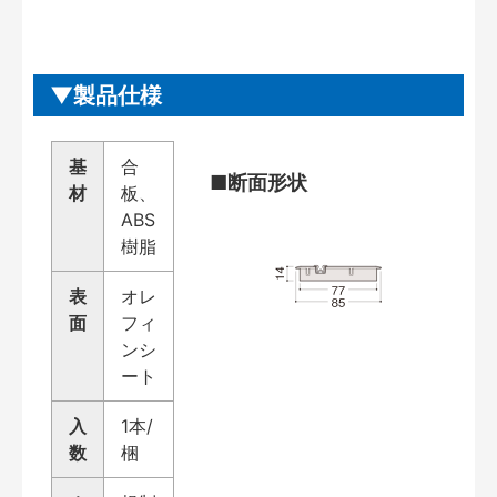
製品仕様
基
合
■断面形状
材
板、
ABS
樹脂
表
オレ
面
フィ
ンシ
ート
入
1本/
数
梱