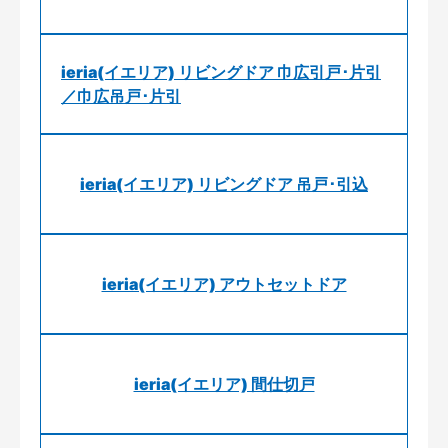
ieria(イエリア) リビングドア 巾広引戸･片引
／巾広吊戸･片引
ieria(イエリア) リビングドア 吊戸･引込
ieria(イエリア) アウトセットドア
ieria(イエリア) 間仕切戸