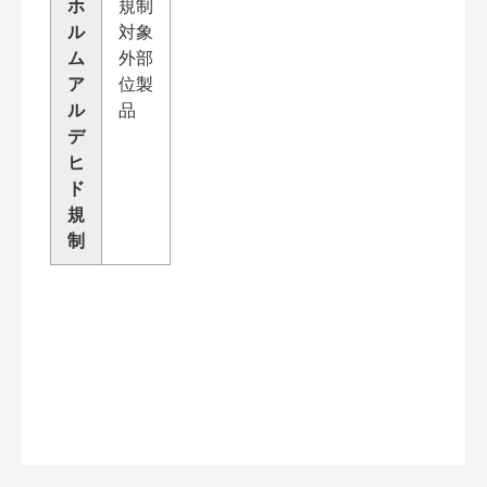
ホ
規制
ル
対象
ム
外部
ア
位製
ル
品
デ
ヒ
ド
規
制