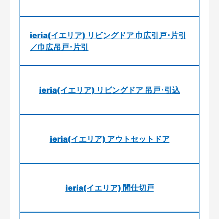
ieria(イエリア) リビングドア 巾広引戸･片引
／巾広吊戸･片引
ieria(イエリア) リビングドア 吊戸･引込
ieria(イエリア) アウトセットドア
ieria(イエリア) 間仕切戸