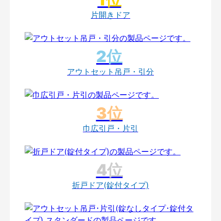
片開きドア
アウトセット吊戸・引分
巾広引戸・片引
折戸ドア(錠付タイプ)