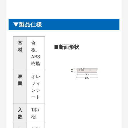
製品仕様
基
合
■断面形状
材
板、
ABS
樹脂
表
オレ
面
フィ
ンシ
ート
入
1本/
数
梱