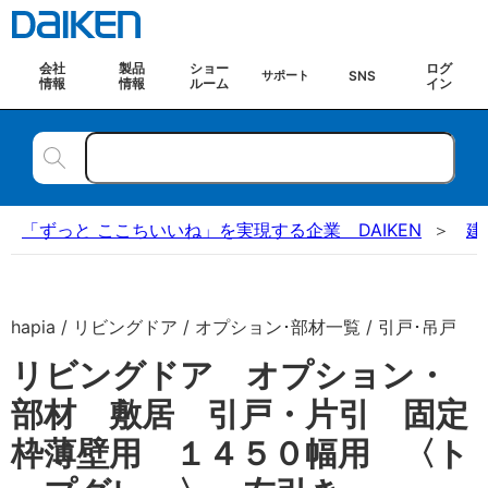
会社
製品
ショー
ログ
SNS
サポート
情報
情報
ルーム
イン
「ずっと ここちいいね」を実現する企業 DAIKEN
建
hapia / リビングドア / オプション･部材一覧 / 引戸･吊戸
リビングドア オプション・
部材 敷居 引戸・片引 固定
枠薄壁用 １４５０幅用 〈ト