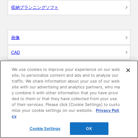
収納プランニングソフト
画像
CAD
BIM用テクスチャー
We use cookies to improve your experience on our web
site, to personalize content and ads and to analyze our
traffic. We share information about your use of our web
図面（PDF）
site with our advertising and analytics partners, who ma
y combine it with other information that you have provi
申請関係認定書類
ded to them or that they have collected from your use
of their services. Please click [Cookie Settings] to custo
mize your cookie settings on our website.
Privacy Poli
施工・取扱説明書
cy
動画
Cookie Settings
OK