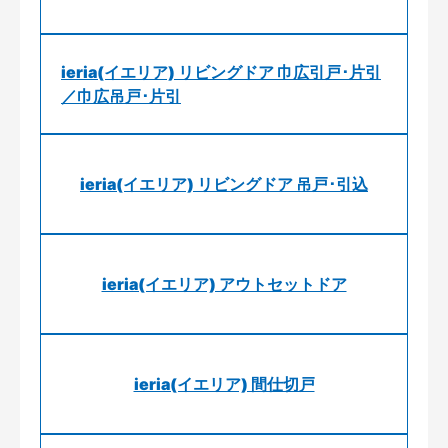
ieria(イエリア) リビングドア 巾広引戸･片引
／巾広吊戸･片引
ieria(イエリア) リビングドア 吊戸･引込
ieria(イエリア) アウトセットドア
ieria(イエリア) 間仕切戸