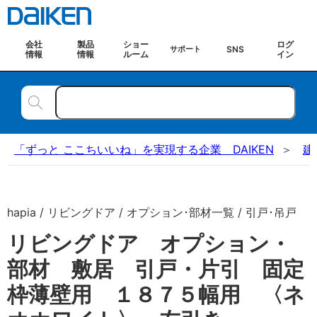
会社
製品
ショー
ログ
SNS
サポート
情報
情報
ルーム
イン
「ずっと ここちいいね」を実現する企業 DAIKEN
建
hapia / リビングドア / オプション･部材一覧 / 引戸･吊戸
リビングドア オプション・
部材 敷居 引戸・片引 固定
枠薄壁用 １８７５幅用 〈ネ