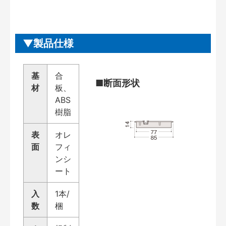
製品仕様
基
合
■断面形状
材
板、
ABS
樹脂
表
オレ
面
フィ
ンシ
ート
入
1本/
数
梱