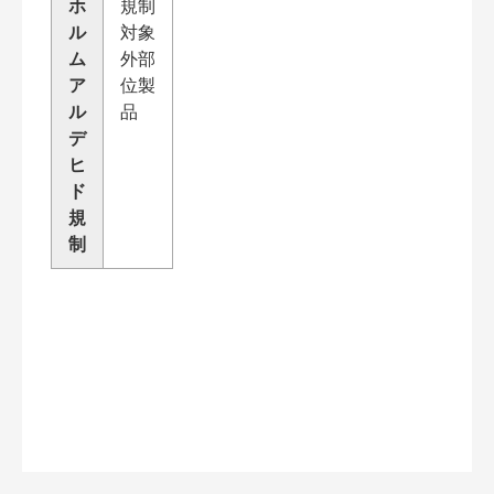
ホ
規制
ル
対象
ム
外部
ア
位製
ル
品
デ
ヒ
ド
規
制