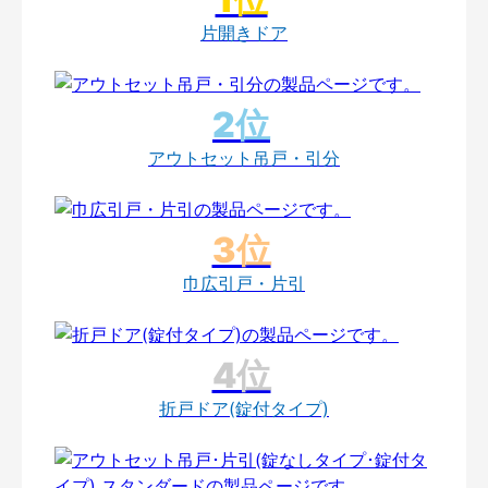
片開きドア
アウトセット吊戸・引分
巾広引戸・片引
折戸ドア(錠付タイプ)