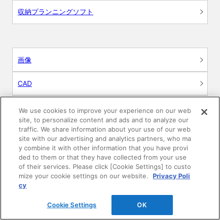
収納プランニングソフト
画像
CAD
BIM用テクスチャー
We use cookies to improve your experience on our web
site, to personalize content and ads and to analyze our
traffic. We share information about your use of our web
図面（PDF）
site with our advertising and analytics partners, who ma
y combine it with other information that you have provi
申請関係認定書類
ded to them or that they have collected from your use
of their services. Please click [Cookie Settings] to custo
mize your cookie settings on our website.
Privacy Poli
施工・取扱説明書
cy
動画
Cookie Settings
OK