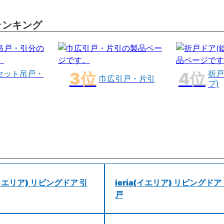
ランキング
セット吊戸・
折戸
巾広引戸・片引
プ)
a(イエリア) リビングドア 引
ieria(イエリア) リビングドア
戸