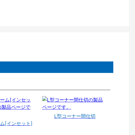
L型コーナー間仕切
ム[インセット]