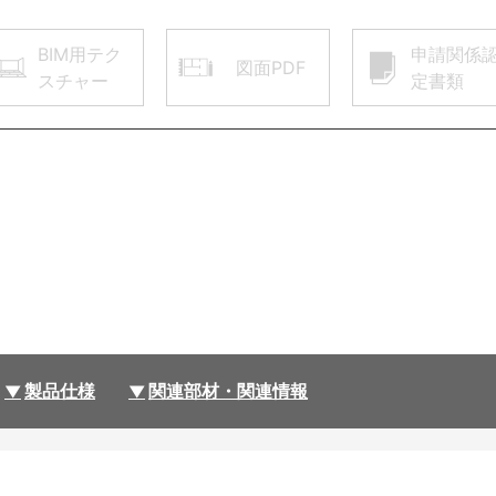
BIM用テク
申請関係
図面PDF
スチャー
定書類
製品仕様
関連部材・関連情報