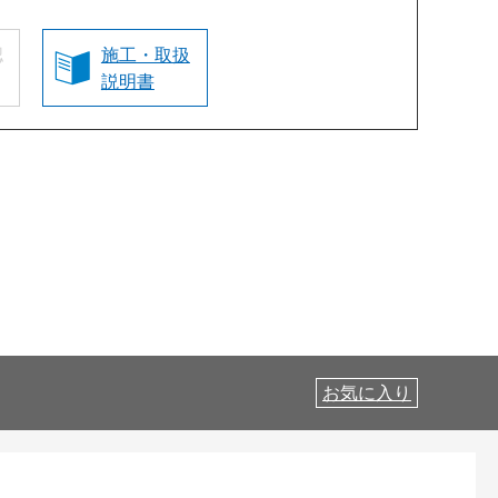
認
施工・取扱
説明書
お気に入り