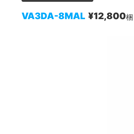
VA3DA-8MAL
¥12,800
梱