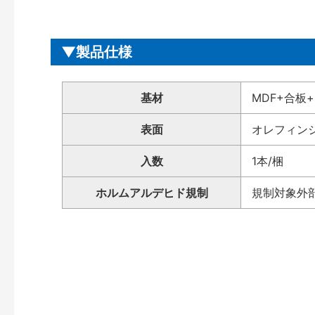
製品仕様
基材
MDF+合板+
表面
オレフィン
入数
1本/梱
ホルムアルデヒド規制
規制対象外