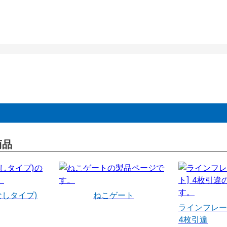
商品
なしタイプ)
ねこゲート
ラインフレー
4枚引違