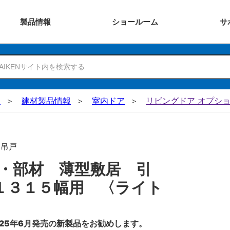
製品
情報
ショー
ルーム
サ
N
建材製品情報
室内ドア
リビングドア オプショ
･吊戸
・部材 薄型敷居 引
１３１５幅用 〈ライト
25年6月発売の新製品をお勧めします。