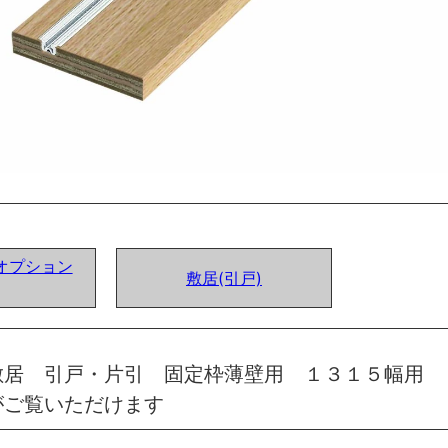
オプション
敷居(引戸)
敷居 引戸・片引 固定枠薄壁用 １３１５幅用 
がご覧いただけます