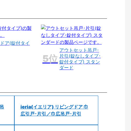
ドア(錠付タイ
アウトセット吊戸･
片引(錠なしタイプ･
錠付タイプ) スタン
ダード
 吊
ieria(イエリア) リビングドア 巾
広引戸･片引／巾広吊戸･片引