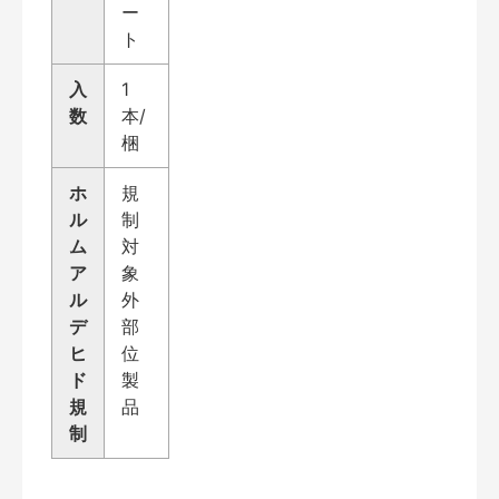
ー
ト
入
1
数
本/
梱
ホ
規
ル
制
ム
対
ア
象
ル
外
デ
部
ヒ
位
ド
製
規
品
制