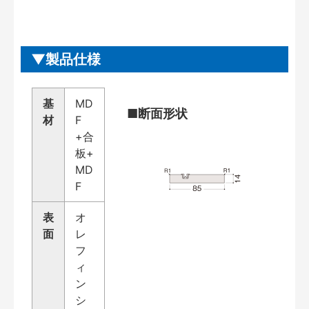
製品仕様
基
MD
■断面形状
材
F
+合
板+
MD
F
表
オ
面
レ
フ
ィ
ン
シ