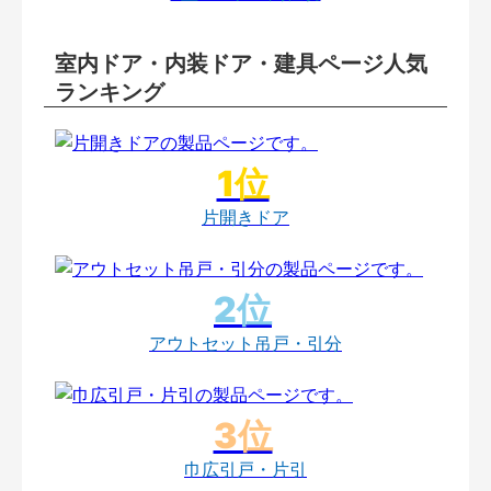
室内ドア・内装ドア・建具ページ人気
ランキング
片開きドア
アウトセット吊戸・引分
巾広引戸・片引