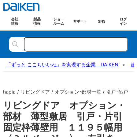
会社
製品
ショー
ログ
SNS
サポート
情報
情報
ルーム
イン
「ずっと ここちいいね」を実現する企業 DAIKEN
建
hapia / リビングドア / オプション･部材一覧 / 引戸･吊戸
リビングドア オプション・
部材 薄型敷居 引戸・片引
固定枠薄壁用 １１９５幅用