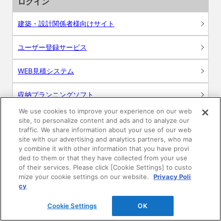
ログイン
建築・設計関係者様向けサイト
ユーザー登録サービス
WEB見積システム
収納プランニングソフト
We use cookies to improve your experience on our web
site, to personalize content and ads and to analyze our
traffic. We share information about your use of our web
site with our advertising and analytics partners, who ma
画像
y combine it with other information that you have provi
ded to them or that they have collected from your use
CAD
of their services. Please click [Cookie Settings] to custo
mize your cookie settings on our website.
Privacy Poli
cy
BIM用テクスチャー
Cookie Settings
OK
図面（PDF）