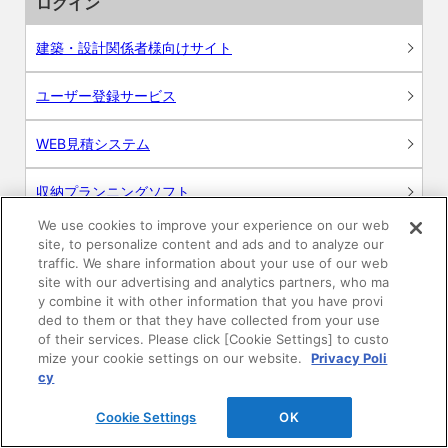
ログイン
建築・設計関係者様向けサイト
ユーザー登録サービス
WEB見積システム
収納プランニングソフト
We use cookies to improve your experience on our web
site, to personalize content and ads and to analyze our
traffic. We share information about your use of our web
site with our advertising and analytics partners, who ma
画像
y combine it with other information that you have provi
ded to them or that they have collected from your use
CAD
of their services. Please click [Cookie Settings] to custo
mize your cookie settings on our website.
Privacy Poli
cy
BIM用テクスチャー
Cookie Settings
OK
図面（PDF）