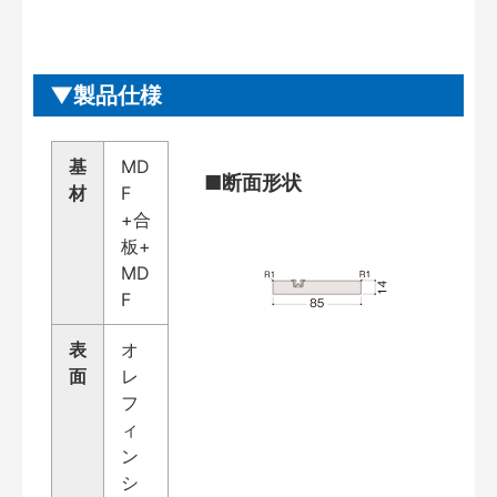
製品仕様
基
MD
■断面形状
材
F
+合
板+
MD
F
表
オ
面
レ
フ
ィ
ン
シ