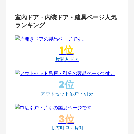
室内ドア・内装ドア・建具ページ人気
ランキング
片開きドア
アウトセット吊戸・引分
巾広引戸・片引