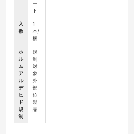
ー
ト
入
1
数
本/
梱
ホ
規
ル
制
ム
対
ア
象
ル
外
デ
部
ヒ
位
ド
製
規
品
制