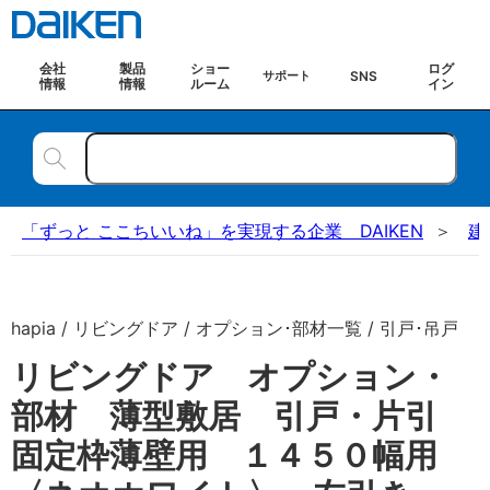
会社
製品
ショー
ログ
SNS
サポート
情報
情報
ルーム
イン
「ずっと ここちいいね」を実現する企業 DAIKEN
建
hapia / リビングドア / オプション･部材一覧 / 引戸･吊戸
リビングドア オプション・
部材 薄型敷居 引戸・片引
固定枠薄壁用 １４５０幅用