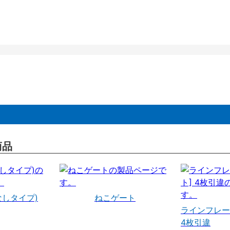
商品
なしタイプ)
ねこゲート
ラインフレー
4枚引違