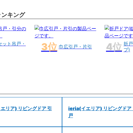
ランキング
セット吊戸・
折戸
巾広引戸・片引
プ)
a(イエリア) リビングドア 引
ieria(イエリア) リビングドア
戸