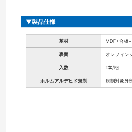
製品仕様
基材
MDF+合板+
表面
オレフィン
入数
1本/梱
ホルムアルデヒド規制
規制対象外