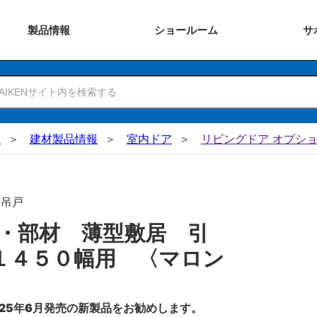
製品
情報
ショー
ルーム
サ
N
建材製品情報
室内ドア
リビングドア オプショ
･吊戸
・部材 薄型敷居 引
１４５０幅用 〈マロン
25年6月発売の新製品をお勧めします。