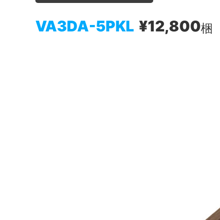
VA3DA-5PKL
¥12,800
梱