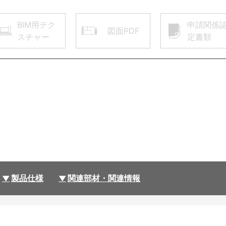
BIM用テク
申請関係
図面PDF
スチャー
定書類
製品仕様
関連部材・関連情報