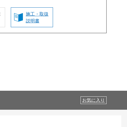
認
施工・取扱
説明書
お気に入り