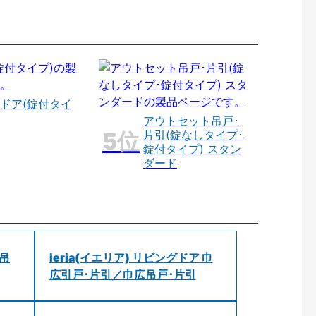
ドア(錠付タイ
アウトセット吊戸･
片引(錠なしタイプ･
錠付タイプ) スタン
ダード
 吊
ieria(イエリア) リビングドア 巾
広引戸･片引／巾広吊戸･片引