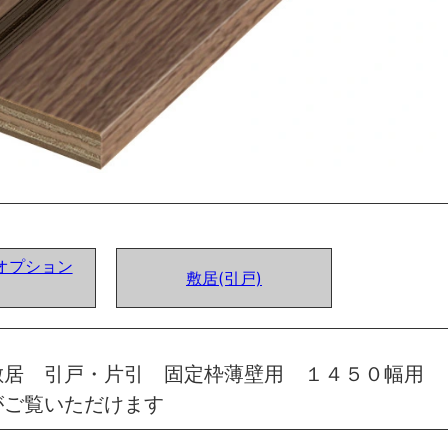
オプション
敷居(引戸)
敷居 引戸・片引 固定枠薄壁用 １４５０幅用 
がご覧いただけます