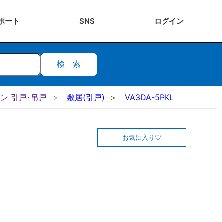
ポート
SNS
ログ
イン
検索
ン 引戸･吊戸
敷居(引戸)
VA3DA-5PKL
お気に入り