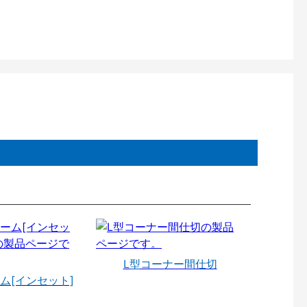
L型コーナー間仕切
ム[インセット]