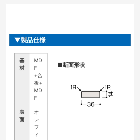
製品仕様
基
MD
■断面形状
材
F
+合
板+
MD
F
表
オ
面
レ
フ
ィ