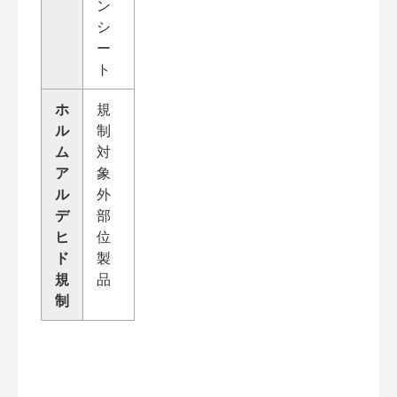
ン
シ
ー
ト
ホ
規
ル
制
ム
対
ア
象
ル
外
デ
部
ヒ
位
ド
製
規
品
制