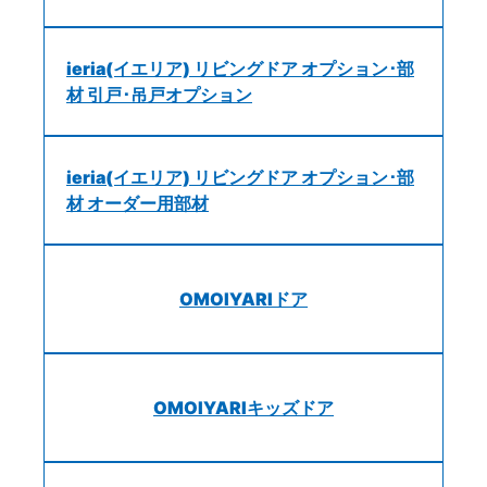
ieria(イエリア) リビングドア オプション･部
材 引戸･吊戸オプション
ieria(イエリア) リビングドア オプション･部
材 オーダー用部材
OMOIYARIドア
OMOIYARIキッズドア