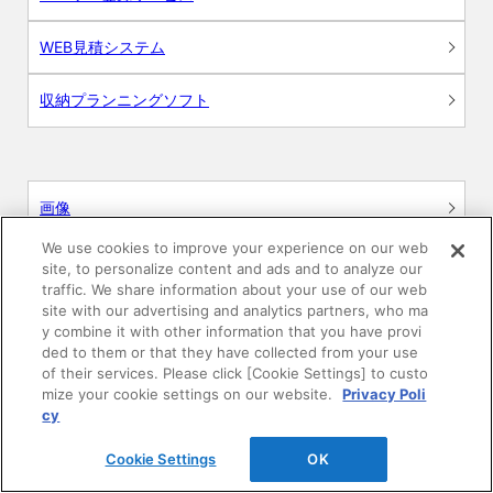
WEB見積システム
収納プランニングソフト
画像
We use cookies to improve your experience on our web
CAD
site, to personalize content and ads and to analyze our
traffic. We share information about your use of our web
site with our advertising and analytics partners, who ma
BIM用テクスチャー
y combine it with other information that you have provi
ded to them or that they have collected from your use
図面（PDF）
of their services. Please click [Cookie Settings] to custo
mize your cookie settings on our website.
Privacy Poli
cy
申請関係認定書類
Cookie Settings
OK
施工・取扱説明書