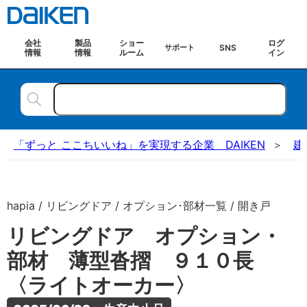
会社
製品
ショー
ログ
SNS
サポート
情報
情報
ルーム
イン
「ずっと ここちいいね」を実現する企業 DAIKEN
建
hapia / リビングドア / オプション･部材一覧 / 開き戸
リビングドア オプション・
部材 薄型沓摺 ９１０長
〈ライトオーカー〉