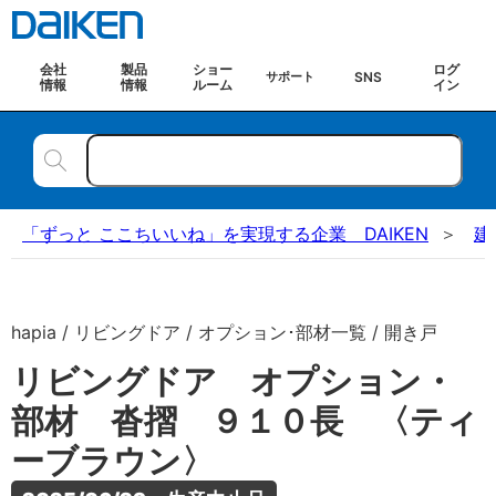
会社
製品
ショー
ログ
SNS
サポート
情報
情報
ルーム
イン
「ずっと ここちいいね」を実現する企業 DAIKEN
建
hapia / リビングドア / オプション･部材一覧 / 開き戸
リビングドア オプション・
部材 沓摺 ９１０長 〈ティ
ーブラウン〉