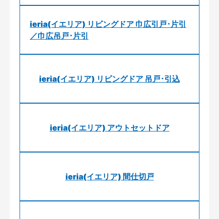
ieria(イエリア) リビングドア 巾広引戸･片引
／巾広吊戸･片引
ieria(イエリア) リビングドア 吊戸･引込
ieria(イエリア) アウトセットドア
ieria(イエリア) 間仕切戸