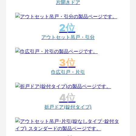
片開きドア
アウトセット吊戸・引分
巾広引戸・片引
折戸ドア(錠付タイプ)