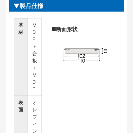
製品仕様
基
M
■断面形状
材
D
F
＋
合
板
＋
M
D
F
表
オ
面
レ
フ
ィ
ン