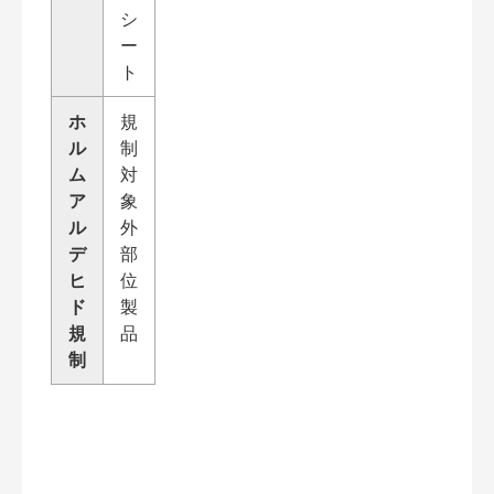
シ
ー
ト
ホ
規
ル
制
ム
対
ア
象
ル
外
デ
部
ヒ
位
ド
製
規
品
制