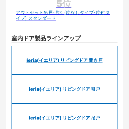
アウトセット吊戸･片引(錠なしタイプ･錠付タ
イプ) スタンダード
室内ドア製品ラインアップ
ieria(イエリア) リビングドア 開き戸
ieria(イエリア) リビングドア 引戸
ieria(イエリア) リビングドア 吊戸