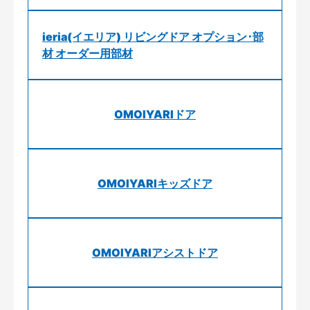
ieria(イエリア) リビングドア オプション･部
材 オーダー用部材
OMOIYARIドア
OMOIYARIキッズドア
OMOIYARIアシストドア