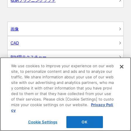
収納プランニングソフト
画像
CAD
BIM用テクスチャー
We use cookies to improve your experience on our web
図面（PDF）
site, to personalize content and ads and to analyze our
traffic. We share information about your use of our web
site with our advertising and analytics partners, who ma
申請関係認定書類
y combine it with other information that you have provi
ded to them or that they have collected from your use
施工・取扱説明書
of their services. Please click [Cookie Settings] to custo
mize your cookie settings on our website.
Privacy Poli
cy
動画
Cookie Settings
OK
シミュレーションツール